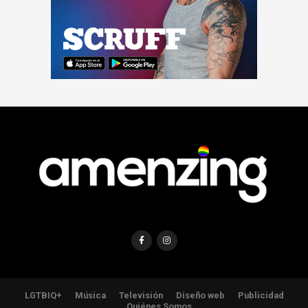
LGTBIQ+
Música
Televisión
Diseño web
Publicidad
Quiénes Somos