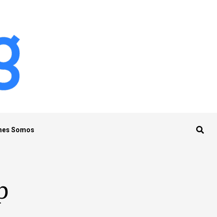
nes Somos
p