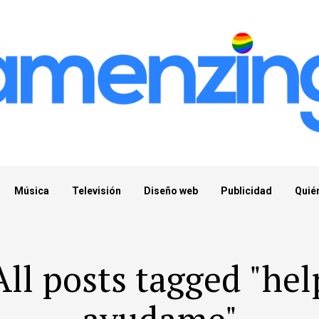
Música
Televisión
Diseño web
Publicidad
Quié
All posts tagged "hel
ayudame"