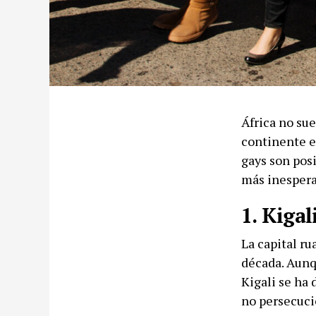
África no sue
continente e
gays son posi
más inespera
1. Kigal
La capital r
década. Aunq
Kigali se ha 
no persecuci