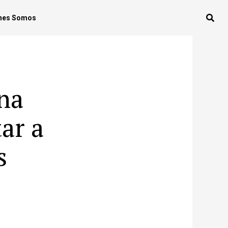
nes Somos
na
ar a
s