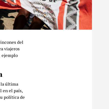
rincones del
a viajeros
el ejemplo
a
la última
 en el país,
u política de