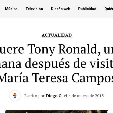
Música
Televisión
Diseño web
Publicidad
Quié
ACTUALIDAD
uere Tony Ronald, u
ana después de visit
María Teresa Campo
Escrito por
Diego G.
el
4 de marzo de 2013