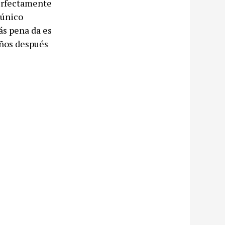
perfectamente
 único
ás pena da es
años después