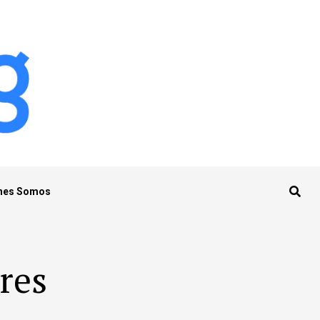
nes Somos
res