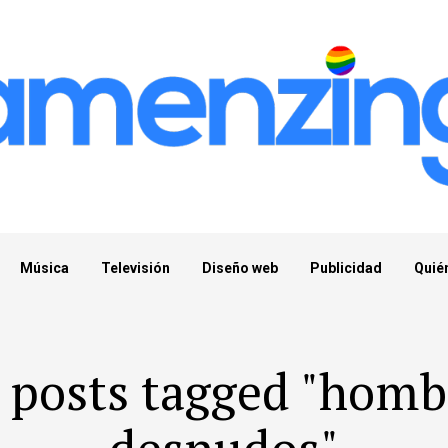
Música
Televisión
Diseño web
Publicidad
Quié
l posts tagged "homb
desnudos"