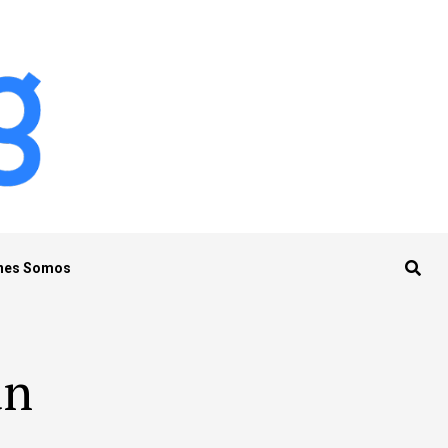
nes Somos
an