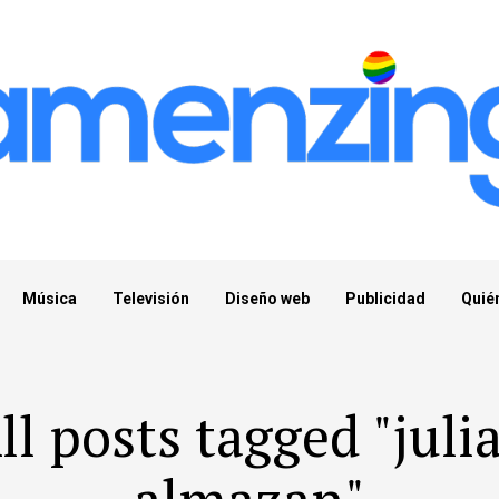
Música
Televisión
Diseño web
Publicidad
Quié
ll posts tagged "juli
almazan"