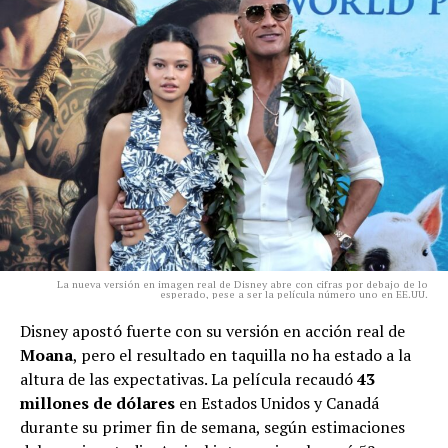
La nueva versión en imagen real de Disney abre con cifras por debajo de lo
esperado, pese a ser la película número uno en EE.UU.
Disney apostó fuerte con su versión en acción real de
Moana
, pero el resultado en taquilla no ha estado a la
altura de las expectativas. La película recaudó
43
millones de dólares
en Estados Unidos y Canadá
durante su primer fin de semana, según estimaciones