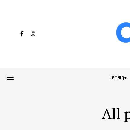
LGTBIQ+
All 