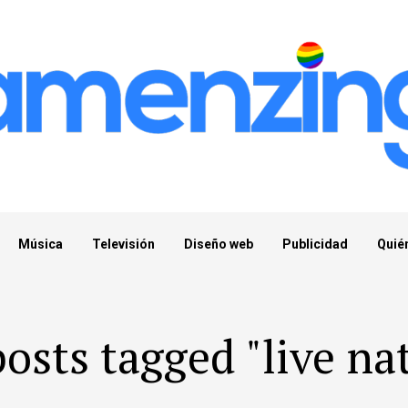
Música
Televisión
Diseño web
Publicidad
Quié
posts tagged "live na