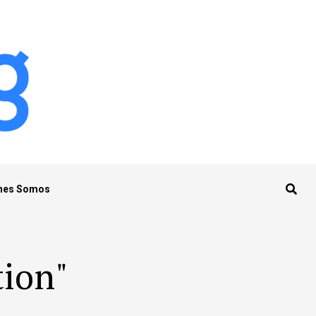
nes Somos
tion"