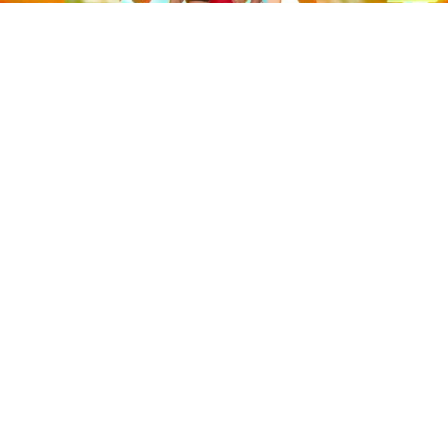
Este sábado 29 de noviembre, Telecinco emitió la gran
final de la segunda edición de ‘Bailando con las
estrellas’. Una gala que concluyó con la victoria de Jorge
González y con Anabel Pantoja quedando en una
polémica segunda posición que ha generado
controversia en redes sociales.
Los cuatro concursantes finalistas —Anabel Pantoja,
Jorge González, Nerea Rodríguez y Nona Sobo—
tuvieron que realizar tres bailes durante la gala. En los
dos primeros, la influencer quedó en cuarta posición
según el jurado tras obtener 36 y 37 puntos. Sin