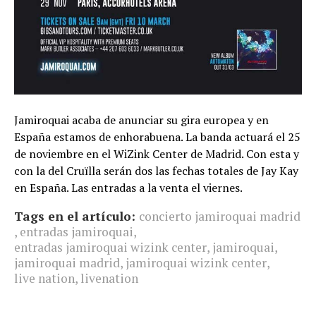
Jamiroquai acaba de anunciar su gira europea y en
España estamos de enhorabuena. La banda actuará el 25
de noviembre en el WiZink Center de Madrid. Con esta y
con la del Cruïlla serán dos las fechas totales de Jay Kay
en España. Las entradas a la venta el viernes.
Tags en el artículo:
concierto jamiroquai madrid
,
entradas jamiroquai
,
entradas jamiroquai wizink center
,
jamiroquai
,
jamiroquai madrid
,
jamiroquai wizink center
,
live nation
,
livenation