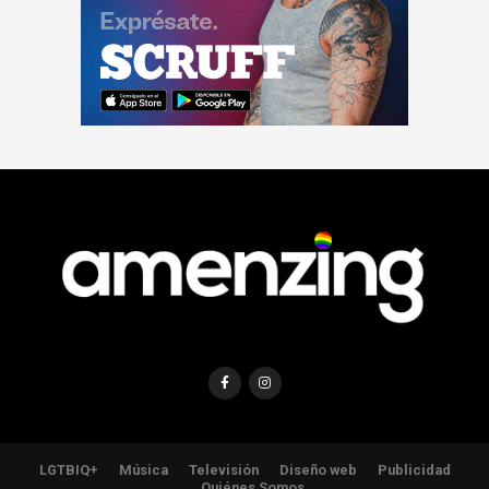
LGTBIQ+
Música
Televisión
Diseño web
Publicidad
Quiénes Somos