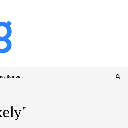
nes Somos
kely"