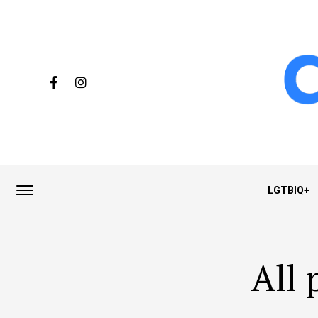
LGTBIQ+
All 