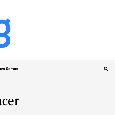
nes Somos
acer