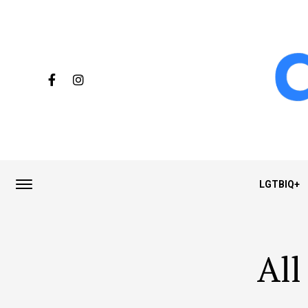
LGTBIQ+
All