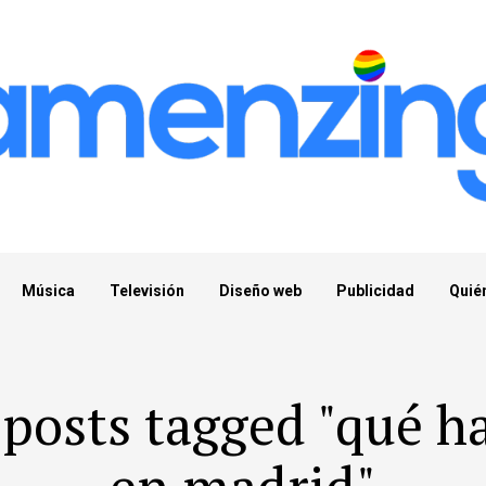
Música
Televisión
Diseño web
Publicidad
Quié
 posts tagged "qué h
en madrid"