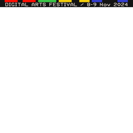
El festival de artes digitales MIRA regresa a Barcelona
los días 8 y 9 de noviembre para transformar la Fira
Montjuïc en un espacio de experimentación audiovisual.
Doce horas de programación diaria te esperan con una
explosión de luz, sonido y experiencias inmersivas.
Música para todos los sentidos:
Prepárate para vibrar con las actuaciones de artistas de
renombre internacional como Bicep, Kim Gordon (ex
Sonic Youth), Lorenzo Senni y Oneohtrix Point Never,
quienes presentarán espectáculos audiovisuales que te