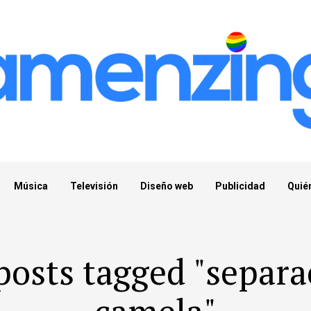
Música
Televisión
Diseño web
Publicidad
Quié
 posts tagged "separa
camela"