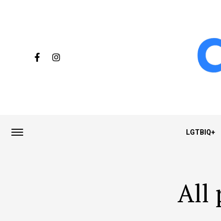
LGTBIQ+
All