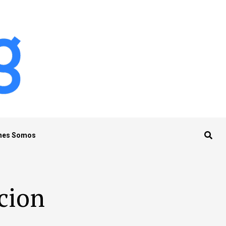
nes Somos
cion