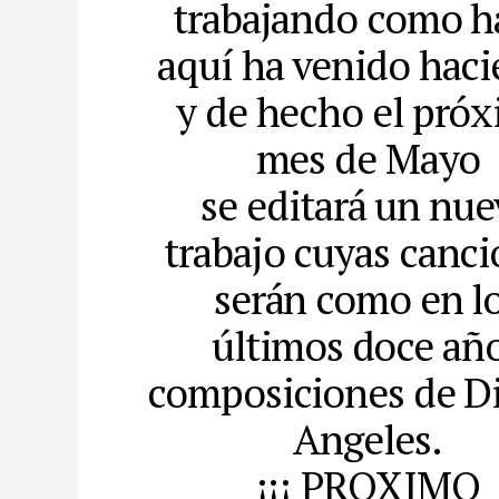
trabajando como h
aquí ha venido hac
y de hecho el pró
mes de Mayo
se editará un nu
trabajo cuyas canc
serán como en l
últimos doce añ
composiciones de Di
Angeles.
¡¡¡ PROXIMO