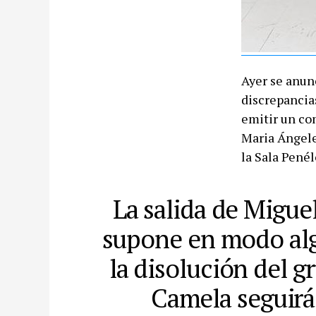
Ayer se anun
discrepancia
emitir un co
Maria Ángele
la Sala Pené
La salida de Migue
supone en modo al
la disolución del g
Camela seguirá