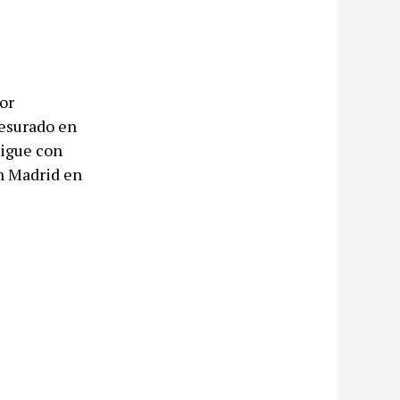
or
resurado en
sigue con
n Madrid en