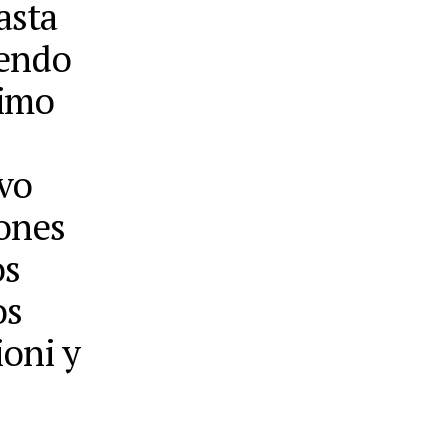
asta
iendo
ximo
evo
iones
os
os
oni y