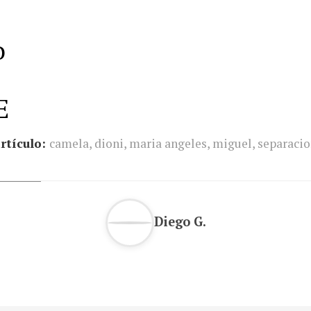
o
E
rtículo:
camela
,
dioni
,
maria angeles
,
miguel
,
separaci
Diego G.