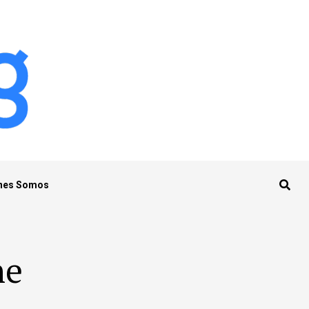
nes Somos
ne