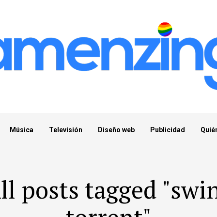
Música
Televisión
Diseño web
Publicidad
Quié
ll posts tagged "swi
torrent"