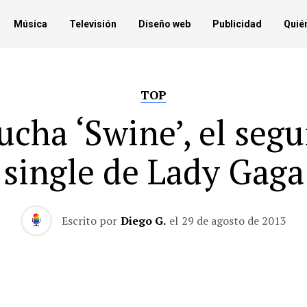
Música
Televisión
Diseño web
Publicidad
Quié
TOP
ucha ‘Swine’, el seg
single de Lady Gaga
Escrito por
Diego G.
el
29 de agosto de 2013