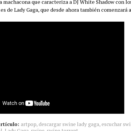
ca machacona que caracteriza a DJ White Shadow con los
les de Lady Gaga, que desde ahora también comenzará a 
rtículo:
artpop
,
descargar swine lady gaga
,
escuchar swi
al
,
Lady Gaga
,
swine
,
swine torrent