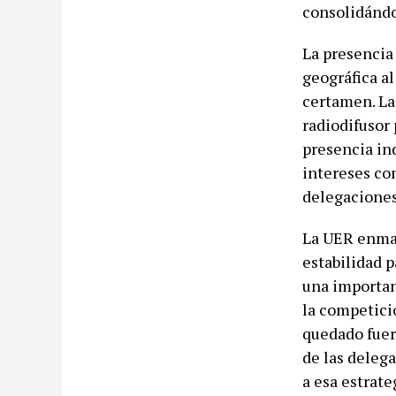
consolidándo
La presencia
geográfica al
certamen. La 
radiodifusor
presencia ind
intereses com
delegaciones
La UER enmar
estabilidad p
una importan
la competici
quedado fuer
de las deleg
a esa estrate