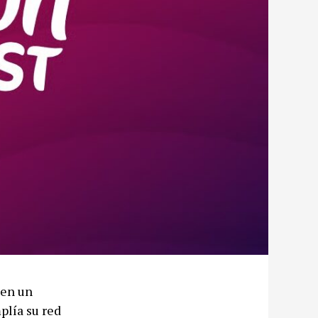
 en un
plía su red