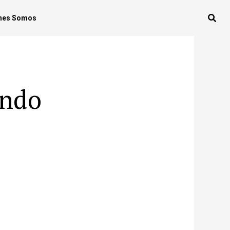
nes Somos
undo