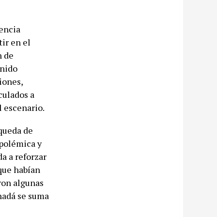
nencia
ir en el
n de
enido
iones,
culados a
l escenario.
queda de
 polémica y
a a reforzar
 que habían
ron algunas
anadá se suma