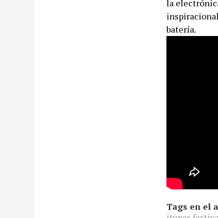
la electróni
inspiraciona
batería.
Tags en el a
itunes festiv