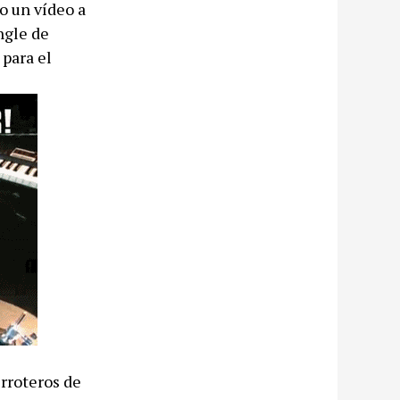
o un vídeo a
ngle de
 para el
erroteros de