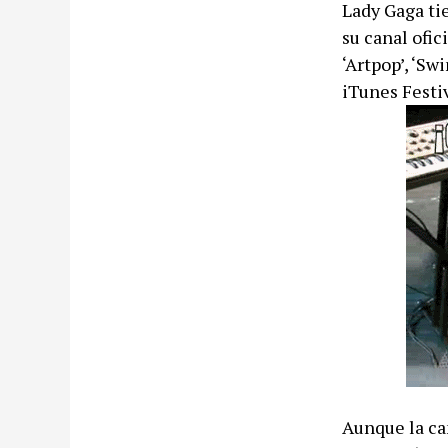
Lady Gaga ti
su canal ofi
‘Artpop’, ‘Sw
iTunes Festi
Aunque la ca