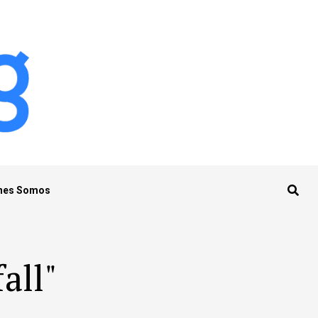
nes Somos
all"