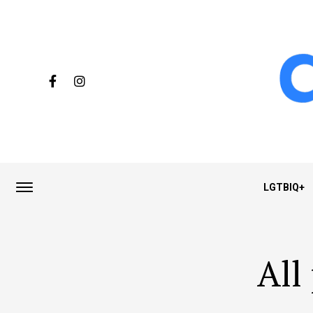
LGTBIQ+
All