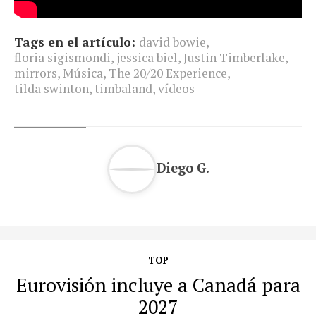
Tags en el artículo:
david bowie
,
floria sigismondi
,
jessica biel
,
Justin Timberlake
,
mirrors
,
Música
,
The 20/20 Experience
,
tilda swinton
,
timbaland
,
vídeos
Diego G.
TOP
Eurovisión incluye a Canadá para
2027