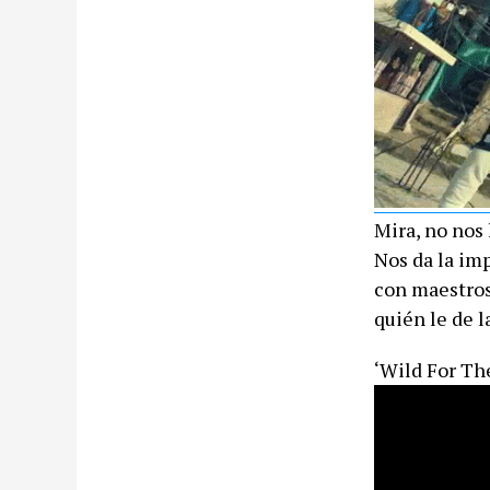
Mira, no nos 
Nos da la imp
con maestros
quién le de l
‘Wild For The