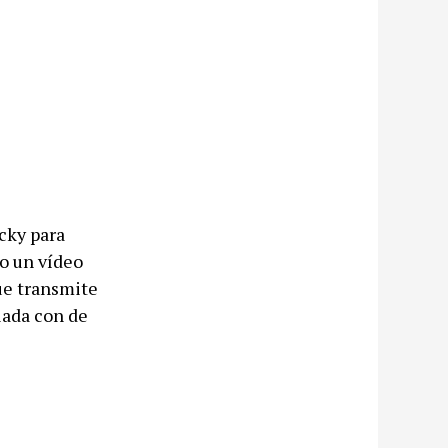
cky para
do un vídeo
ue transmite
lada con de