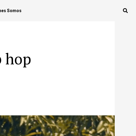
nes Somos
p hop