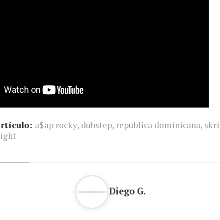
rtículo:
a$ap rocky
,
dubstep
,
republica dominicana
,
skri
night
Diego G.