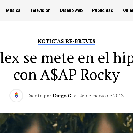
Música
Televisión
Diseño web
Publicidad
Quié
NOTICIAS RE-BREVES
llex se mete en el hi
con A$AP Rocky
Escrito por
Diego G.
el
26 de marzo de 2013