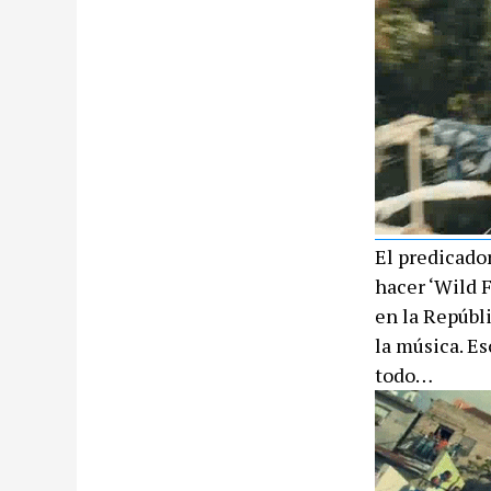
El predicado
hacer ‘Wild F
en la Repúbl
la música. E
todo…