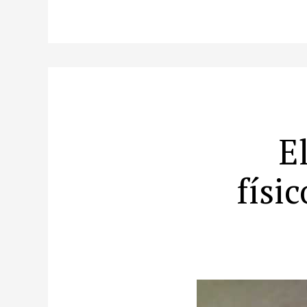
E
físi