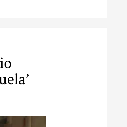
io
uela’