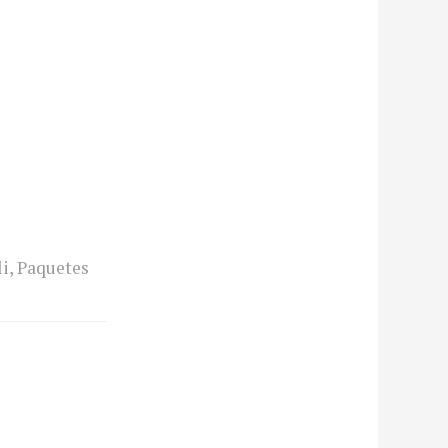
li
,
Paquetes