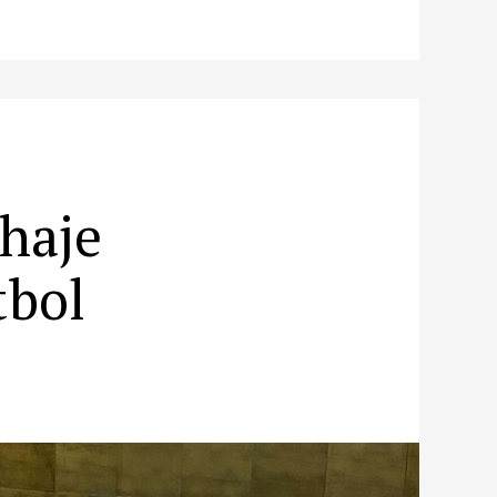
chaje
tbol