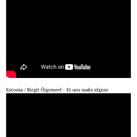
Estonia / Birgit Õigemeel – Et uus saaks alguse