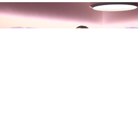
Olivia Rodrigo habla con Zane
Lowe sobre su nuevo álbum, sus
inseguridades y la madurez del
amor