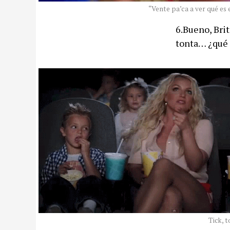
“Vente pa’ca a ver qué es 
6.Bueno, Bri
tonta… ¿qué 
Tick, t