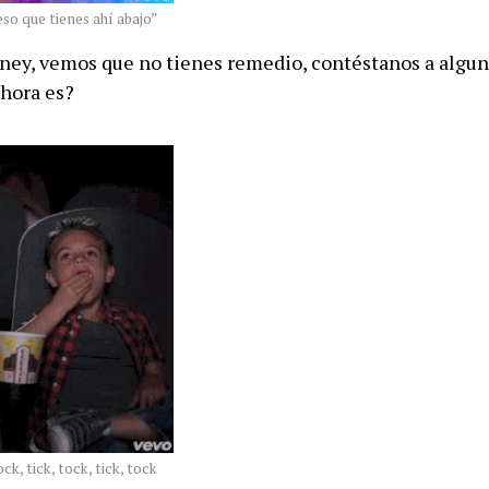
eso que tienes ahí abajo”
tney, vemos que no tienes remedio, contéstanos a algu
hora es?
ock, tick, tock, tick, tock