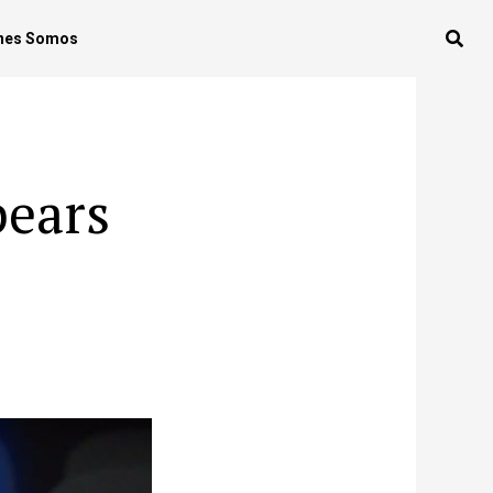
nes Somos
pears