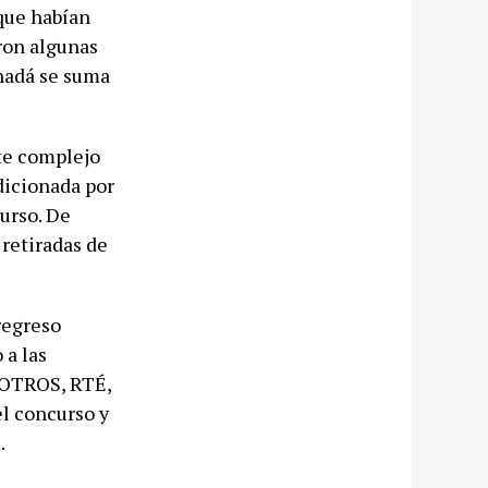
 que habían
ron algunas
anadá se suma
te complejo
ndicionada por
urso. De
 retiradas de
regreso
 a las
VROTROS, RTÉ,
el concurso y
.