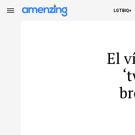
LGTBIQ+
El v
‘
br