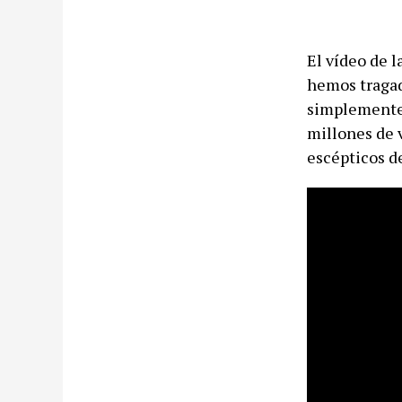
El vídeo de 
hemos tragad
simplemente 
millones de v
escépticos d