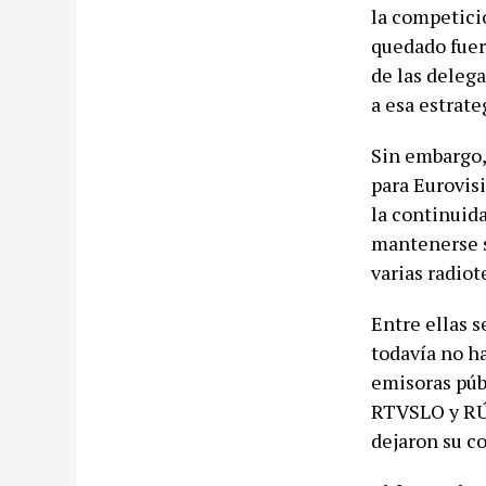
la competici
quedado fuer
de las deleg
a esa estrate
Sin embargo,
para Eurovisi
la continuida
mantenerse su
varias radio
Entre ellas 
todavía no ha
emisoras púb
RTVSLO y RÚV
dejaron su c