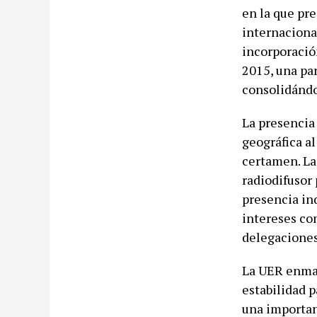
en la que pr
internacional
incorporació
2015, una pa
consolidándo
La presencia
geográfica al
certamen. La 
radiodifusor
presencia ind
intereses com
delegaciones
La UER enmar
estabilidad p
una importan