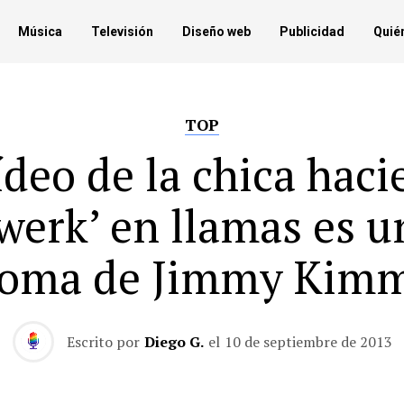
Música
Televisión
Diseño web
Publicidad
Quié
TOP
ídeo de la chica hac
twerk’ en llamas es u
oma de Jimmy Kim
Escrito por
Diego G.
el
10 de septiembre de 2013