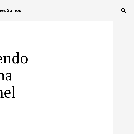
nes Somos
iendo
na
mel