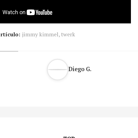
rtículo:
jimmy kimmel
,
twerk
Diego G.