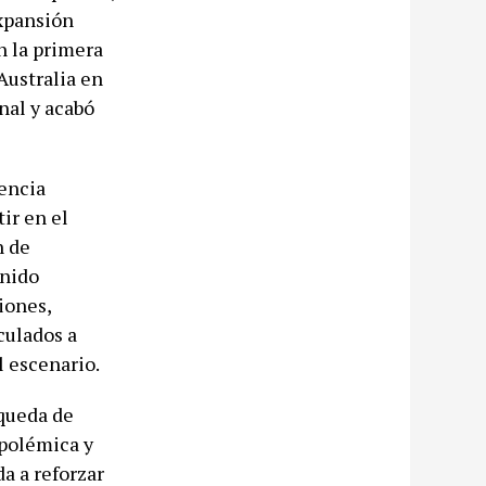
expansión
n la primera
Australia en
nal y acabó
nencia
ir en el
n de
enido
iones,
culados a
l escenario.
queda de
 polémica y
a a reforzar