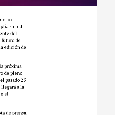
 en un
plía su red
ente del
 futuro de
la edición de
la próxima
ro de pleno
 el pasado 25
llegará a la
en el
ota de prensa,