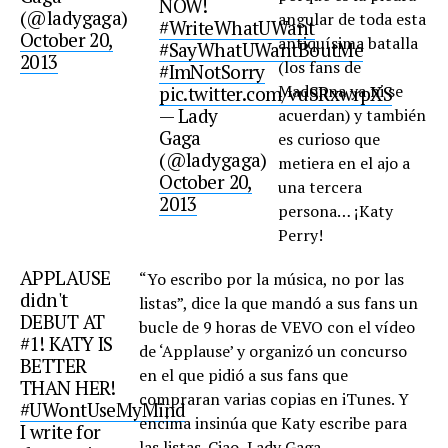
NOW!
(@ladygaga)
angular de toda esta
#WriteWhatUWant
October 20,
antiquísima batalla
#SayWhatUWantBoutMe
2013
(los fans de
#ImNotSorry
Madonna ya ni se
pic.twitter.com/vuSRxwrpXS
— Lady
acuerdan) y también
Gaga
es curioso que
(@ladygaga)
metiera en el ajo a
October 20,
una tercera
2013
persona… ¡Katy
Perry!
APPLAUSE
“Yo escribo por la música, no por las
didn't
listas”, dice la que mandó a sus fans un
DEBUT AT
bucle de 9 horas de VEVO con el vídeo
#1! KATY IS
de ‘Applause’ y organizó un concurso
BETTER
en el que pidió a sus fans que
THAN HER!
compraran varias copias en iTunes. Y
#UWontUseMyMind
encima insinúa que Katy escribe para
I write for
las listas. Ciao, Lady Gaga.