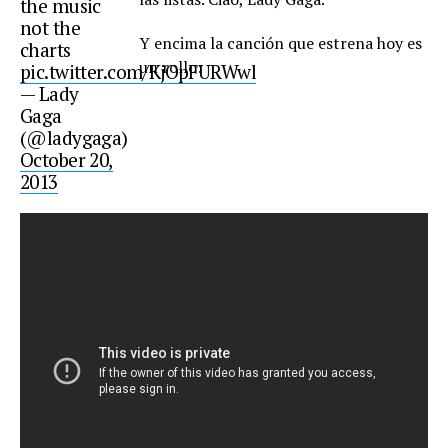
the music
not the
Y encima la canción que estrena hoy es
charts
un rollo:
pic.twitter.com/KjOpFURWwl
— Lady
Gaga
(@ladygaga)
October 20,
2013