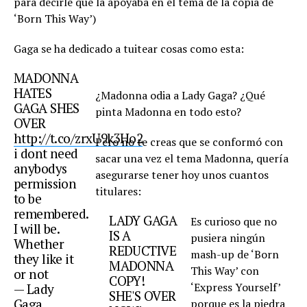
para decirle que la apoyaba en el tema de la copia de
‘Born This Way’)
Gaga se ha dedicado a tuitear cosas como esta:
MADONNA
HATES
¿Madonna odia a Lady Gaga? ¿Qué
GAGA SHES
pinta Madonna en todo esto?
OVER
http://t.co/zrxU9k3Ho2
Pero no te creas que se conformó con
i dont need
sacar una vez el tema Madonna, quería
anybodys
asegurarse tener hoy unos cuantos
permission
titulares:
to be
remembered.
LADY GAGA
Es curioso que no
I will be.
IS A
pusiera ningún
Whether
REDUCTIVE
mash-up de ‘Born
they like it
MADONNA
This Way’ con
or not
COPY!
‘Express Yourself’
— Lady
SHE'S OVER
Gaga
porque es la piedra