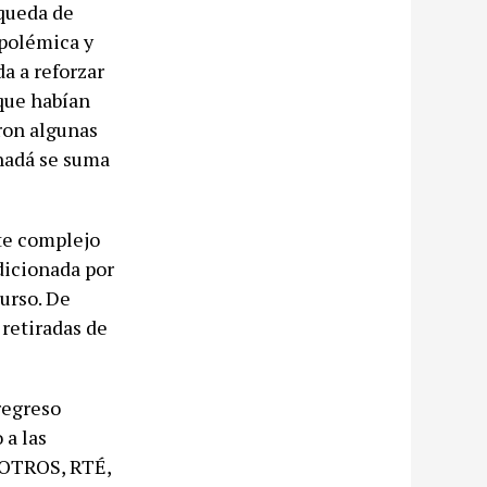
queda de
 polémica y
a a reforzar
 que habían
ron algunas
anadá se suma
te complejo
ndicionada por
urso. De
 retiradas de
regreso
 a las
VROTROS, RTÉ,