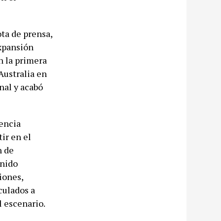
ota de prensa,
expansión
n la primera
Australia en
nal y acabó
nencia
ir en el
n de
enido
iones,
culados a
l escenario.