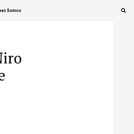
nes Somos
Niro
e