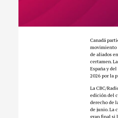
Canadá parti
movimiento c
de aliados e
certamen. La
España y del 
2026 por la p
La CBC/Radio
edición del 
derecho de l
de junio. La 
gran final si