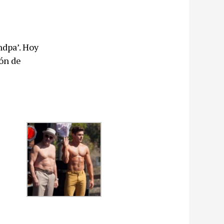
ndpa’. Hoy
ón de