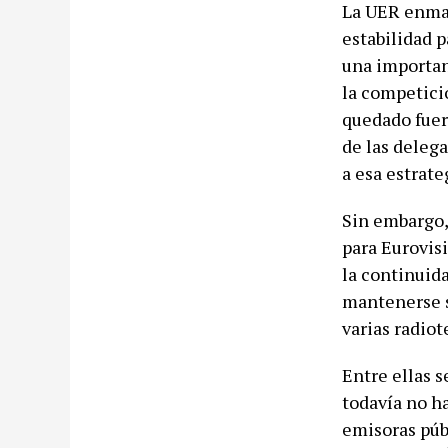
La UER enmar
estabilidad p
una importan
la competici
quedado fuer
de las deleg
a esa estrate
Sin embargo,
para Eurovisi
la continuida
mantenerse su
varias radio
Entre ellas 
todavía no ha
emisoras púb