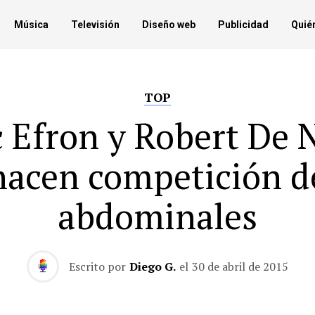
Música
Televisión
Diseño web
Publicidad
Quié
TOP
 Efron y Robert De 
hacen competición d
abdominales
Escrito por
Diego G.
el
30 de abril de 2015