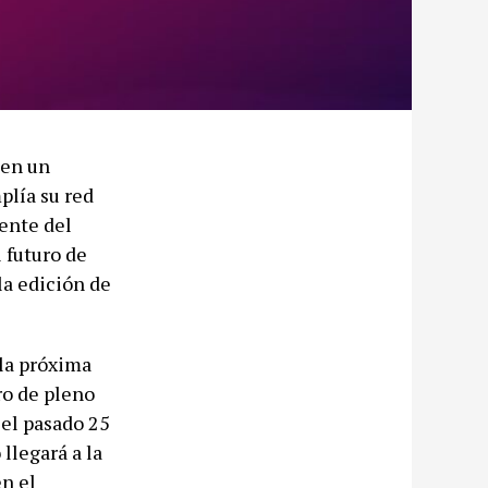
 en un
plía su red
ente del
 futuro de
la edición de
la próxima
ro de pleno
 el pasado 25
llegará a la
en el