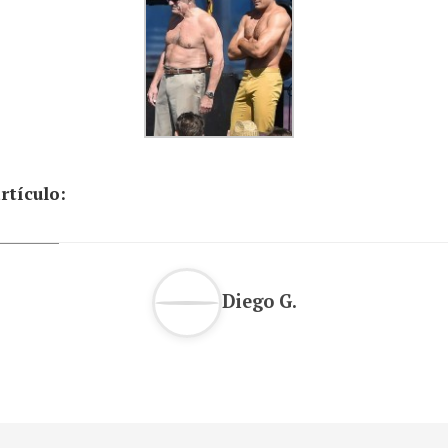
rtículo:
Diego G.