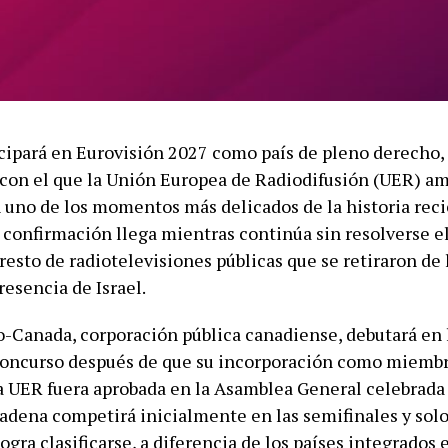
cipará en Eurovisión 2027 como país de pleno derecho,
on el que la Unión Europea de Radiodifusión (UER) am
n uno de los momentos más delicados de la historia reci
 confirmación llega mientras continúa sin resolverse el
resto de radiotelevisiones públicas que se retiraron de 
resencia de Israel.
-Canada, corporación pública canadiense, debutará en 
concurso después de que su incorporación como miemb
a UER fuera aprobada en la Asamblea General celebrada
cadena competirá inicialmente en las semifinales y solo 
 logra clasificarse, a diferencia de los países integrados 