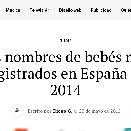
Música
Televisión
Diseño web
Publicidad
Quié
TOP
s nombres de bebés 
gistrados en España
2014
Escrito por
Diego G.
el
20 de mayo de 2015