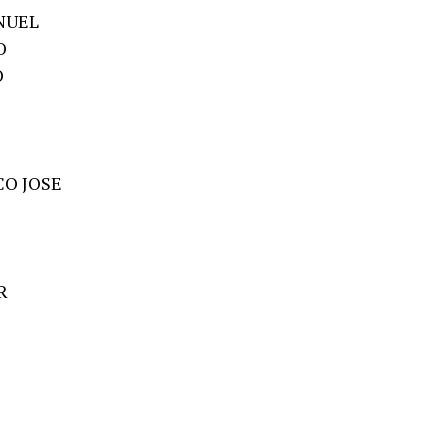
NUEL
O
O
CO JOSE
R