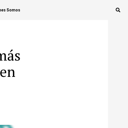
nes Somos
más
 en