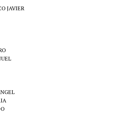
CO JAVIER
RO
NUEL
ANGEL
RIA
DO