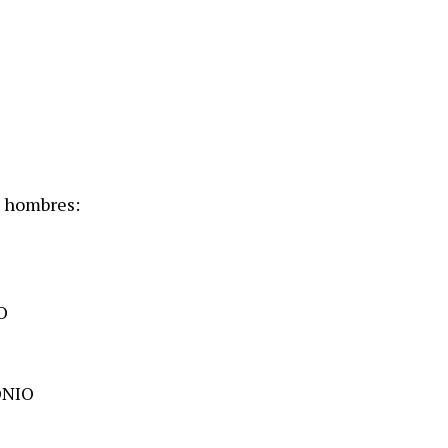
, hombres:
O
ONIO