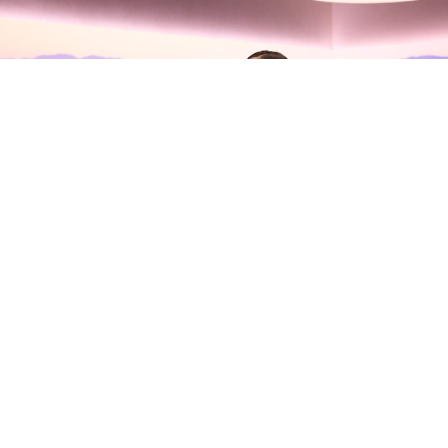
Olivia Rodrigo habla con Zane
Lowe sobre su nuevo álbum, sus
inseguridades y la madurez del
amor
Olivia Rodrigo
se ha sentado con
Zane Lowe
en Apple