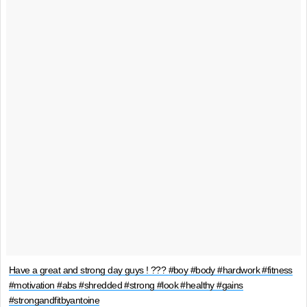
Have a great and strong day guys ! ??? #boy #body #hardwork #fitness
#motivation #abs #shredded #strong #look #healthy #gains
#strongandfitbyantoine