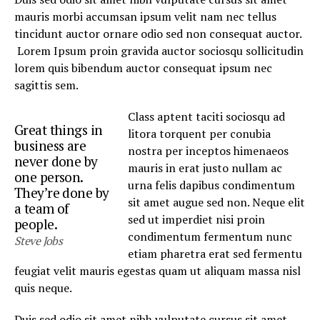
mauris morbi accumsan ipsum velit nam nec tellus
tincidunt auctor ornare odio sed non consequat auctor.
Lorem Ipsum proin gravida auctor sociosqu sollicitudin
lorem quis bibendum auctor consequat ipsum nec
sagittis sem.
Class aptent taciti sociosqu ad
Great things in
litora torquent per conubia
business are
nostra per inceptos himenaeos
never done by
mauris in erat justo nullam ac
one person.
urna felis dapibus condimentum
They’re done by
sit amet augue sed non. Neque elit
a team of
sed ut imperdiet nisi proin
people.
condimentum fermentum nunc
Steve Jobs
etiam pharetra erat sed fermentu
feugiat velit mauris egestas quam ut aliquam massa nisl
quis neque.
Duis sed odio sit amet nibh vulputate cursus sit amet