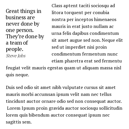
Class aptent taciti sociosqu ad
Great things in
litora torquent per conubia
business are
nostra per inceptos himenaeos
never done by
mauris in erat justo nullam ac
one person.
urna felis dapibus condimentum
They’re done by
sit amet augue sed non. Neque elit
a team of
sed ut imperdiet nisi proin
people.
condimentum fermentum nunc
Steve Jobs
etiam pharetra erat sed fermentu
feugiat velit mauris egestas quam ut aliquam massa nisl
quis neque.
Duis sed odio sit amet nibh vulputate cursus sit amet
mauris morbi accumsan ipsum velit nam nec tellus
tincidunt auctor ornare odio sed non consequat auctor.
Lorem Ipsum proin gravida auctor sociosqu sollicitudin
lorem quis bibendum auctor consequat ipsum nec
sagittis sem.