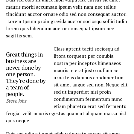
mauris morbi accumsan ipsum velit nam nec tellus
tincidunt auctor ornare odio sed non consequat auctor.
Lorem Ipsum proin gravida auctor sociosqu sollicitudin
lorem quis bibendum auctor consequat ipsum nec
sagittis sem.
Class aptent taciti sociosqu ad
Great things in
litora torquent per conubia
business are
nostra per inceptos himenaeos
never done by
mauris in erat justo nullam ac
one person.
urna felis dapibus condimentum
They’re done by
sit amet augue sed non. Neque elit
a team of
sed ut imperdiet nisi proin
people.
condimentum fermentum nunc
Steve Jobs
etiam pharetra erat sed fermentu
feugiat velit mauris egestas quam ut aliquam massa nisl
quis neque.
Duis sed odio sit amet nibh vulputate cursus sit amet