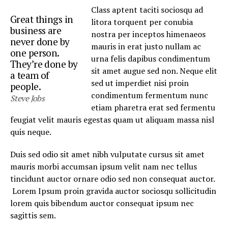
Class aptent taciti sociosqu ad
Great things in
litora torquent per conubia
business are
nostra per inceptos himenaeos
never done by
mauris in erat justo nullam ac
one person.
urna felis dapibus condimentum
They’re done by
sit amet augue sed non. Neque elit
a team of
sed ut imperdiet nisi proin
people.
condimentum fermentum nunc
Steve Jobs
etiam pharetra erat sed fermentu
feugiat velit mauris egestas quam ut aliquam massa nisl
quis neque.
Duis sed odio sit amet nibh vulputate cursus sit amet
mauris morbi accumsan ipsum velit nam nec tellus
tincidunt auctor ornare odio sed non consequat auctor.
Lorem Ipsum proin gravida auctor sociosqu sollicitudin
lorem quis bibendum auctor consequat ipsum nec
sagittis sem.