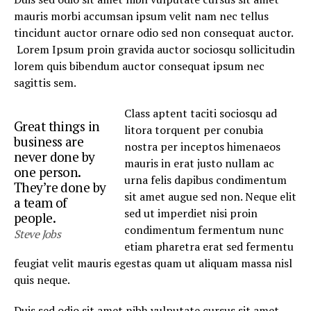
mauris morbi accumsan ipsum velit nam nec tellus
tincidunt auctor ornare odio sed non consequat auctor.
Lorem Ipsum proin gravida auctor sociosqu sollicitudin
lorem quis bibendum auctor consequat ipsum nec
sagittis sem.
Class aptent taciti sociosqu ad
Great things in
litora torquent per conubia
business are
nostra per inceptos himenaeos
never done by
mauris in erat justo nullam ac
one person.
urna felis dapibus condimentum
They’re done by
sit amet augue sed non. Neque elit
a team of
sed ut imperdiet nisi proin
people.
condimentum fermentum nunc
Steve Jobs
etiam pharetra erat sed fermentu
feugiat velit mauris egestas quam ut aliquam massa nisl
quis neque.
Duis sed odio sit amet nibh vulputate cursus sit amet