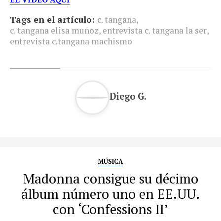
Tags en el artículo:
c. tangana
,
c. tangana elisa muñoz
,
entrevista c. tangana la ser
,
entrevista c.tangana machismo
Diego G.
MÚSICA
Madonna consigue su décimo
álbum número uno en EE.UU.
con ‘Confessions II’