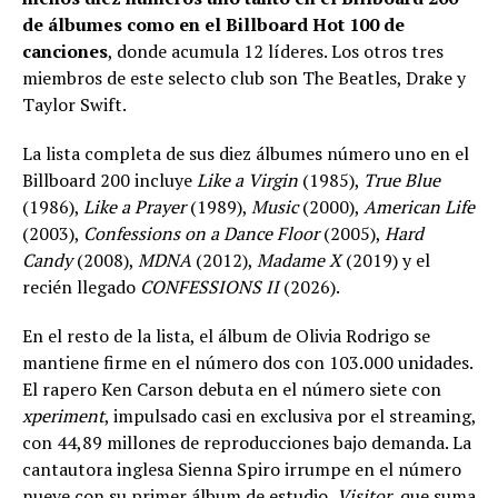
de álbumes como en el Billboard Hot 100 de
canciones
, donde acumula 12 líderes. Los otros tres
miembros de este selecto club son The Beatles, Drake y
Taylor Swift.
La lista completa de sus diez álbumes número uno en el
Billboard 200 incluye
Like a Virgin
(1985),
True Blue
(1986),
Like a Prayer
(1989),
Music
(2000),
American Life
(2003),
Confessions on a Dance Floor
(2005),
Hard
Candy
(2008),
MDNA
(2012),
Madame X
(2019) y el
recién llegado
CONFESSIONS II
(2026).
En el resto de la lista, el álbum de Olivia Rodrigo se
mantiene firme en el número dos con 103.000 unidades.
El rapero Ken Carson debuta en el número siete con
xperiment
, impulsado casi en exclusiva por el streaming,
con 44,89 millones de reproducciones bajo demanda. La
cantautora inglesa Sienna Spiro irrumpe en el número
nueve con su primer álbum de estudio,
Visitor
, que suma