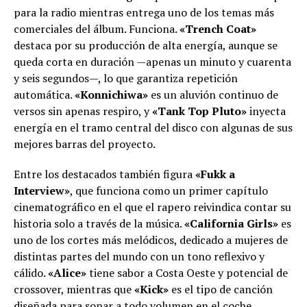
para la radio mientras entrega uno de los temas más
comerciales del álbum. Funciona.
«Trench Coat»
destaca por su producción de alta energía, aunque se
queda corta en duración —apenas un minuto y cuarenta
y seis segundos—, lo que garantiza repetición
automática.
«Konnichiwa»
es un aluvión continuo de
versos sin apenas respiro, y
«Tank Top Pluto»
inyecta
energía en el tramo central del disco con algunas de sus
mejores barras del proyecto.
Entre los destacados también figura
«Fukk a
Interview»
, que funciona como un primer capítulo
cinematográfico en el que el rapero reivindica contar su
historia solo a través de la música.
«California Girls»
es
uno de los cortes más melódicos, dedicado a mujeres de
distintas partes del mundo con un tono reflexivo y
cálido.
«Alice»
tiene sabor a Costa Oeste y potencial de
crossover, mientras que
«Kick»
es el tipo de canción
diseñada para sonar a todo volumen en el coche.