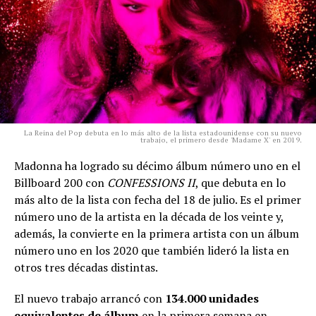
La Reina del Pop debuta en lo más alto de la lista estadounidense con su nuevo
trabajo, el primero desde 'Madame X' en 2019.
Madonna ha logrado su décimo álbum número uno en el
Billboard 200 con
CONFESSIONS II
, que debuta en lo
más alto de la lista con fecha del 18 de julio. Es el primer
número uno de la artista en la década de los veinte y,
además, la convierte en la primera artista con un álbum
número uno en los 2020 que también lideró la lista en
otros tres décadas distintas.
El nuevo trabajo arrancó con
134.000 unidades
equivalentes de álbum
en la primera semana en