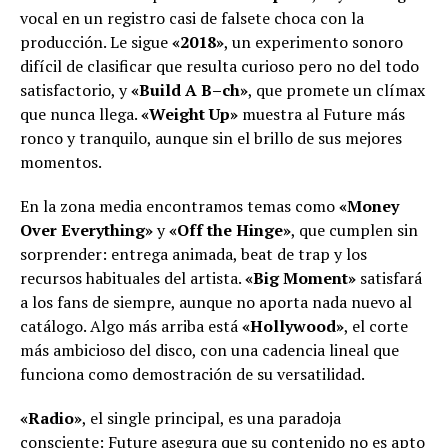
vocal en un registro casi de falsete choca con la
producción. Le sigue
«2018»
, un experimento sonoro
difícil de clasificar que resulta curioso pero no del todo
satisfactorio, y
«Build A B–ch»
, que promete un clímax
que nunca llega.
«Weight Up»
muestra al Future más
ronco y tranquilo, aunque sin el brillo de sus mejores
momentos.
En la zona media encontramos temas como
«Money
Over Everything»
y
«Off the Hinge»
, que cumplen sin
sorprender: entrega animada, beat de trap y los
recursos habituales del artista.
«Big Moment»
satisfará
a los fans de siempre, aunque no aporta nada nuevo al
catálogo. Algo más arriba está
«Hollywood»
, el corte
más ambicioso del disco, con una cadencia lineal que
funciona como demostración de su versatilidad.
«Radio»
, el single principal, es una paradoja
consciente: Future asegura que su contenido no es apto