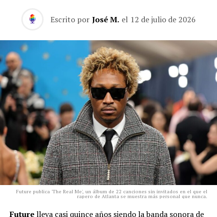
Escrito por
José M.
el
12 de julio de 2026
Future publica 'The Real Me', un álbum de 22 canciones sin invitados en el que el
rapero de Atlanta se muestra más personal que nunca.
Future
lleva casi quince años siendo la banda sonora de