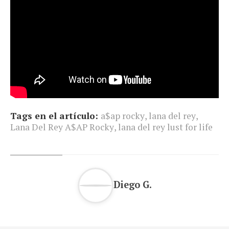
Tags en el artículo:
a$ap rocky
,
lana del rey
,
Lana Del Rey A$AP Rocky
,
lana del rey lust for life
Diego G.