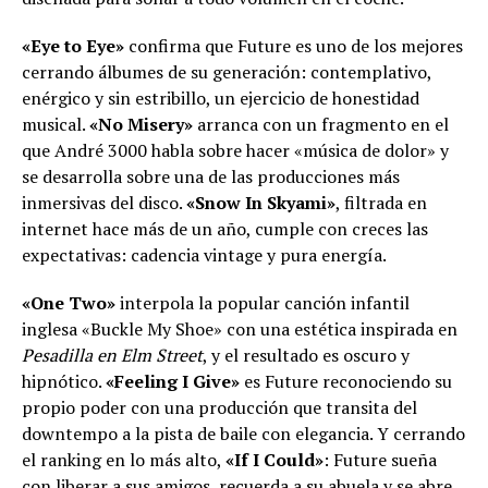
«Eye to Eye»
confirma que Future es uno de los mejores
cerrando álbumes de su generación: contemplativo,
enérgico y sin estribillo, un ejercicio de honestidad
musical.
«No Misery»
arranca con un fragmento en el
que André 3000 habla sobre hacer «música de dolor» y
se desarrolla sobre una de las producciones más
inmersivas del disco.
«Snow In Skyami»
, filtrada en
internet hace más de un año, cumple con creces las
expectativas: cadencia vintage y pura energía.
«One Two»
interpola la popular canción infantil
inglesa «Buckle My Shoe» con una estética inspirada en
Pesadilla en Elm Street
, y el resultado es oscuro y
hipnótico.
«Feeling I Give»
es Future reconociendo su
propio poder con una producción que transita del
downtempo a la pista de baile con elegancia. Y cerrando
el ranking en lo más alto,
«If I Could»
: Future sueña
con liberar a sus amigos, recuerda a su abuela y se abre