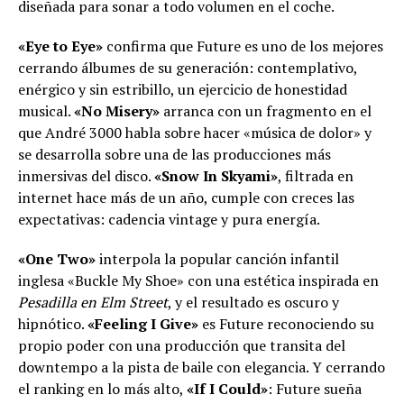
diseñada para sonar a todo volumen en el coche.
«Eye to Eye»
confirma que Future es uno de los mejores
cerrando álbumes de su generación: contemplativo,
enérgico y sin estribillo, un ejercicio de honestidad
musical.
«No Misery»
arranca con un fragmento en el
que André 3000 habla sobre hacer «música de dolor» y
se desarrolla sobre una de las producciones más
inmersivas del disco.
«Snow In Skyami»
, filtrada en
internet hace más de un año, cumple con creces las
expectativas: cadencia vintage y pura energía.
«One Two»
interpola la popular canción infantil
inglesa «Buckle My Shoe» con una estética inspirada en
Pesadilla en Elm Street
, y el resultado es oscuro y
hipnótico.
«Feeling I Give»
es Future reconociendo su
propio poder con una producción que transita del
downtempo a la pista de baile con elegancia. Y cerrando
el ranking en lo más alto,
«If I Could»
: Future sueña