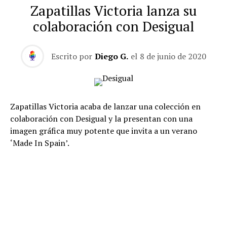
Zapatillas Victoria lanza su
colaboración con Desigual
Escrito por
Diego G.
el
8 de junio de 2020
Zapatillas Victoria acaba de lanzar una colección en
colaboración con Desigual y la presentan con una
imagen gráfica muy potente que invita a un verano
‘Made In Spain’.
Así lo describe la nota de prensa de la compañía: “De
los 80 hasta hoy. De La Rioja hasta Barcelona. Del color
al multicolor. Los veranos de Victoria y Desigual siempre
se han cruzado.
Pero solo este 2020 se han fusionado. Unimos lo mejor