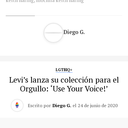
keith haring
,
mochila keith haring
Diego G.
LGTBIQ+
Levi’s lanza su colección para el
Orgullo: ‘Use Your Voice!’
Escrito por
Diego G.
el
24 de junio de 2020