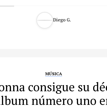
Diego G.
MÚSICA
nna consigue su d
álbum número uno e