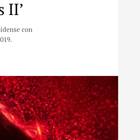
 II’
nidense con
019.