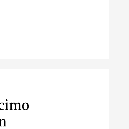
écimo
n