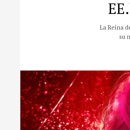
EE.
La Reina d
su 