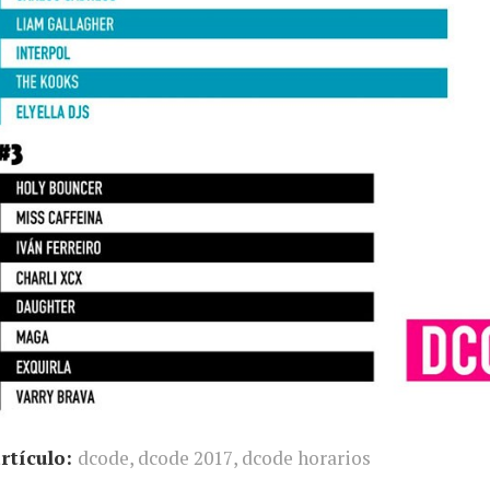
rtículo:
dcode
,
dcode 2017
,
dcode horarios