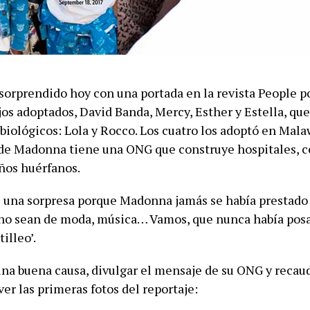
orprendido hoy con una portada en la revista People 
jos adoptados, David Banda, Mercy, Esther y Estella, qu
 biológicos: Lola y Rocco. Los cuatro los adoptó en Malaw
de Madonna tiene una ONG que construye hospitales, c
iños huérfanos.
s una sorpresa porque Madonna jamás se había prestado 
 no sean de moda, música… Vamos, que nunca había pos
tilleo’.
una buena causa, divulgar el mensaje de su ONG y recaud
er las primeras fotos del reportaje: