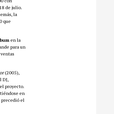
00 con
18 de julio.
demás, la
20 que
lbum
en la
ande para un
 ventas
or
(2005),
 DJ,
el proyecto.
irtiéndose en
 precedió el