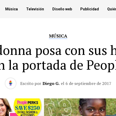
Música
Televisión
Diseño web
Publicidad
Quié
MÚSICA
onna posa con sus h
n la portada de Peop
Escrito por
Diego G.
el
6 de septiembre de 2017