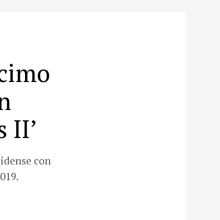
écimo
n
 II’
nidense con
019.