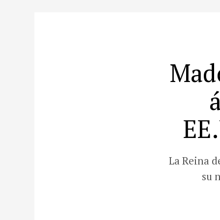
Mado
EE.
La Reina d
su 