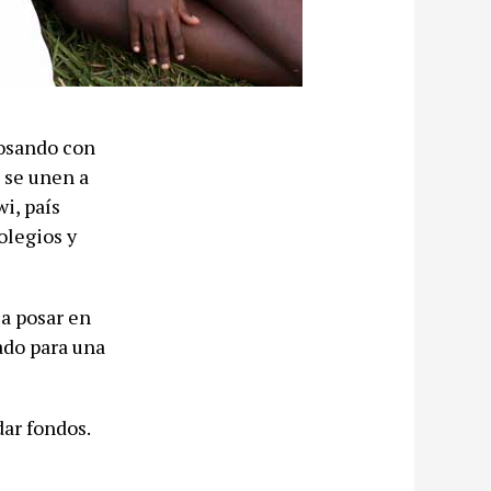
posando con
e se unen a
i, país
olegios y
a posar en
ado para una
ar fondos.