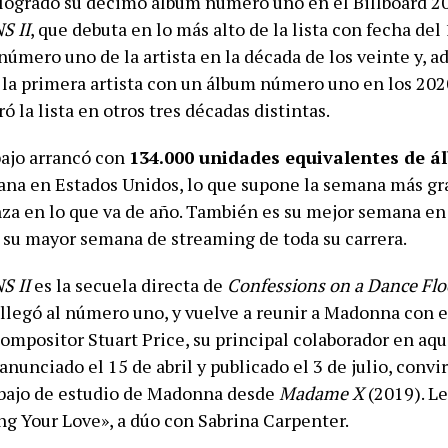
ogrado su décimo álbum número uno en el Billboard 2
S II
, que debuta en lo más alto de la lista con fecha del 
número uno de la artista en la década de los veinte y, a
 la primera artista con un álbum número uno en los 20
ó la lista en otros tres décadas distintas.
bajo arrancó con
134.000 unidades equivalentes de á
na en Estados Unidos, lo que supone la semana más gr
za en lo que va de año. También es su mejor semana en
 su mayor semana de streaming de toda su carrera.
S II
es la secuela directa de
Confessions on a Dance Flo
llegó al número uno, y vuelve a reunir a Madonna con el
ompositor Stuart Price, su principal colaborador en aqu
anunciado el 15 de abril y publicado el 3 de julio, conv
abajo de estudio de Madonna desde
Madame X
(2019). Le
ng Your Love», a dúo con Sabrina Carpenter.