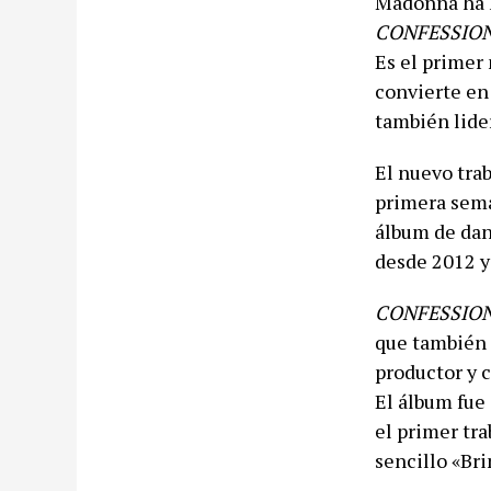
Madonna ha l
CONFESSION
Es el primer 
convierte en
también lider
El nuevo tra
primera sema
álbum de dan
desde 2012 y
CONFESSION
que también 
productor y c
El álbum fue 
el primer tr
sencillo «Bri