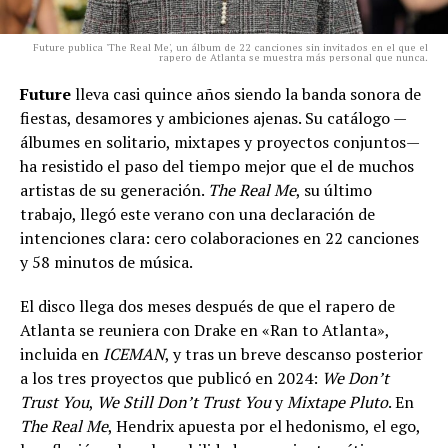
Future publica 'The Real Me', un álbum de 22 canciones sin invitados en el que el
rapero de Atlanta se muestra más personal que nunca.
Future
lleva casi quince años siendo la banda sonora de
fiestas, desamores y ambiciones ajenas. Su catálogo —
álbumes en solitario, mixtapes y proyectos conjuntos—
ha resistido el paso del tiempo mejor que el de muchos
artistas de su generación.
The Real Me
, su último
trabajo, llegó este verano con una declaración de
intenciones clara: cero colaboraciones en 22 canciones
y 58 minutos de música.
El disco llega dos meses después de que el rapero de
Atlanta se reuniera con Drake en «Ran to Atlanta»,
incluida en
ICEMAN
, y tras un breve descanso posterior
a los tres proyectos que publicó en 2024:
We Don’t
Trust You
,
We Still Don’t Trust You
y
Mixtape Pluto
. En
The Real Me
, Hendrix apuesta por el hedonismo, el ego,