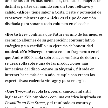
uno de los cortes más melódicos, dedicado a mujeres de
distintas partes del mundo con un tono reflexivo y
cálido.
«Alice»
tiene sabor a Costa Oeste y potencial de
crossover, mientras que
«Kick»
es el tipo de canción
diseñada para sonar a todo volumen en el coche.
«Eye to Eye»
confirma que Future es uno de los mejores
cerrando álbumes de su generación: contemplativo,
enérgico y sin estribillo, un ejercicio de honestidad
musical.
«No Misery»
arranca con un fragmento en el
que André 3000 habla sobre hacer «música de dolor» y
se desarrolla sobre una de las producciones más
inmersivas del disco.
«Snow In Skyami»
, filtrada en
internet hace más de un año, cumple con creces las
expectativas: cadencia vintage y pura energía.
«One Two»
interpola la popular canción infantil
inglesa «Buckle My Shoe» con una estética inspirada en
Pesadilla en Elm Street
, y el resultado es oscuro y