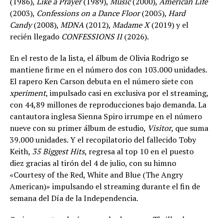
(1986),
Like a Prayer
(1989),
Music
(2000),
American Life
(2003),
Confessions on a Dance Floor
(2005),
Hard
Candy
(2008),
MDNA
(2012),
Madame X
(2019) y el
recién llegado
CONFESSIONS II
(2026).
En el resto de la lista, el álbum de Olivia Rodrigo se
mantiene firme en el número dos con 103.000 unidades.
El rapero Ken Carson debuta en el número siete con
xperiment
, impulsado casi en exclusiva por el streaming,
con 44,89 millones de reproducciones bajo demanda. La
cantautora inglesa Sienna Spiro irrumpe en el número
nueve con su primer álbum de estudio,
Visitor
, que suma
39.000 unidades. Y el recopilatorio del fallecido Toby
Keith,
35 Biggest Hits
, regresa al top 10 en el puesto
diez gracias al tirón del 4 de julio, con su himno
«Courtesy of the Red, White and Blue (The Angry
American)» impulsando el streaming durante el fin de
semana del Día de la Independencia.