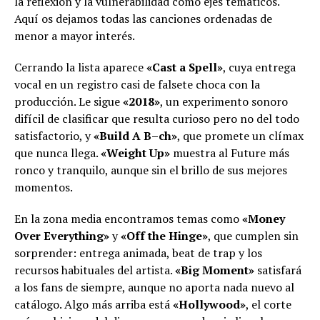
la reflexión y la vulnerabilidad como ejes temáticos.
Aquí os dejamos todas las canciones ordenadas de
menor a mayor interés.
Cerrando la lista aparece
«Cast a Spell»
, cuya entrega
vocal en un registro casi de falsete choca con la
producción. Le sigue
«2018»
, un experimento sonoro
difícil de clasificar que resulta curioso pero no del todo
satisfactorio, y
«Build A B–ch»
, que promete un clímax
que nunca llega.
«Weight Up»
muestra al Future más
ronco y tranquilo, aunque sin el brillo de sus mejores
momentos.
En la zona media encontramos temas como
«Money
Over Everything»
y
«Off the Hinge»
, que cumplen sin
sorprender: entrega animada, beat de trap y los
recursos habituales del artista.
«Big Moment»
satisfará
a los fans de siempre, aunque no aporta nada nuevo al
catálogo. Algo más arriba está
«Hollywood»
, el corte