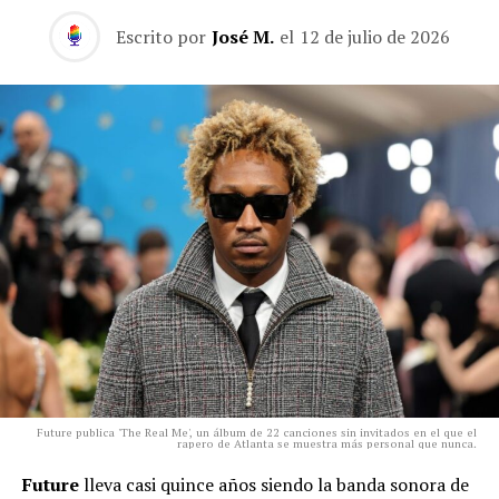
Escrito por
José M.
el
12 de julio de 2026
Future publica 'The Real Me', un álbum de 22 canciones sin invitados en el que el
rapero de Atlanta se muestra más personal que nunca.
Future
lleva casi quince años siendo la banda sonora de