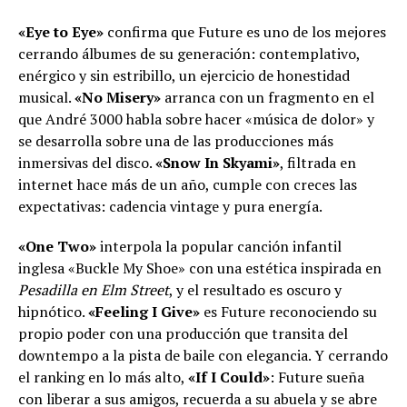
«Eye to Eye»
confirma que Future es uno de los mejores
cerrando álbumes de su generación: contemplativo,
enérgico y sin estribillo, un ejercicio de honestidad
musical.
«No Misery»
arranca con un fragmento en el
que André 3000 habla sobre hacer «música de dolor» y
se desarrolla sobre una de las producciones más
inmersivas del disco.
«Snow In Skyami»
, filtrada en
internet hace más de un año, cumple con creces las
expectativas: cadencia vintage y pura energía.
«One Two»
interpola la popular canción infantil
inglesa «Buckle My Shoe» con una estética inspirada en
Pesadilla en Elm Street
, y el resultado es oscuro y
hipnótico.
«Feeling I Give»
es Future reconociendo su
propio poder con una producción que transita del
downtempo a la pista de baile con elegancia. Y cerrando
el ranking en lo más alto,
«If I Could»
: Future sueña
con liberar a sus amigos, recuerda a su abuela y se abre