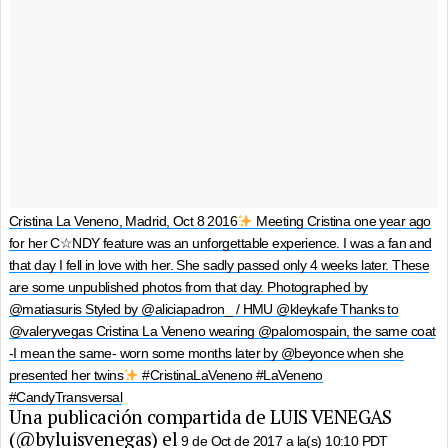
Cristina La Veneno, Madrid, Oct 8 2016
Meeting Cristina one year ago
for her C☆NDY feature was an unforgettable experience. I was a fan and
that day I fell in love with her. She sadly passed only 4 weeks later. These
are some unpublished photos from that day. Photographed by
@matiasuris Styled by @aliciapadron_ / HMU @kleykafe Thanks to
@valeryvegas Cristina La Veneno wearing @palomospain, the same coat
-I mean the same- worn some months later by @beyonce when she
presented her twins
#CristinaLaVeneno #LaVeneno
#CandyTransversal
Una publicación compartida de LUIS VENEGAS
(@byluisvenegas) el
9 de Oct de 2017 a la(s) 10:10 PDT