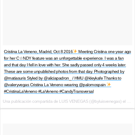
Cristina La Veneno, Madrid, Oct 8 2016
Meeting Cristina one year ago
for her C☆NDY feature was an unforgettable experience. I was a fan
and that day I fell in love with her. She sadly passed only 4 weeks later.
These are some unpublished photos from that day. Photographed by
@matiasuris Styled by @aliciapadron_ / HMU @kleykafe Thanks to
@valeryvegas Cristina La Veneno wearing @palomospain
#CristinaLaVeneno #LaVeneno #CandyTransversal
Una publicación compartida de LUIS VENEGAS (@byluisvenegas) el
9 de