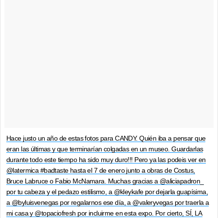
Hace justo un año de estas fotos para CANDY. Quién iba a pensar que
eran las últimas y que terminarían colgadas en un museo. Guardarlas
durante todo este tiempo ha sido muy duro!!! Pero ya las podeis ver en
@latermica #badtaste hasta el 7 de enero junto a obras de Costus,
Bruce Labruce o Fabio McNamara. Muchas gracias a @aliciapadron_
por tu cabeza y el pedazo estilismo, a @kleykafe por dejarla guapísima,
a @byluisvenegas por regalarnos ese día, a @valeryvegas por traerla a
mi casa y @topaciofresh por incluirme en esta expo. Por cierto, SÍ, LA