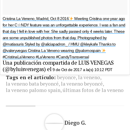
Cristina La Veneno, Madrid, Oct 8 2016
Meeting Cristina one year ago
for her C☆NDY feature was an unforgettable experience. I was a fan and
that day I fell in love with her. She sadly passed only 4 weeks later. These
are some unpublished photos from that day. Photographed by
@matiasuris Styled by @aliciapadron_ / HMU @kleykafe Thanks to
@valeryvegas Cristina La Veneno wearing @palomospain
#CristinaLaVeneno #LaVeneno #CandyTransversal
Una publicación compartida de LUIS VENEGAS
(@byluisvenegas) el
9 de Oct de 2017 a la(s) 10:12 PDT
Tags en el artículo:
beyonce
,
la veneno
,
la veneno bata beyoncé
,
la veneno beyoncé
,
la veneno palomo spain
,
últimas fotos de la veneno
Diego G.