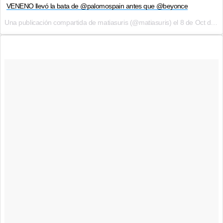
VENENO llevó la bata de @palomospain antes que @beyonce
Una publicación compartida de matiasuris (@matiasuris) el
8 de Oct de 2017 a la(s) 5:18 PDT