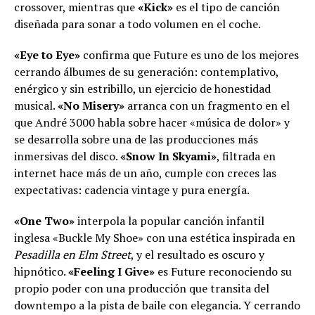
crossover, mientras que
«Kick»
es el tipo de canción
diseñada para sonar a todo volumen en el coche.
«Eye to Eye»
confirma que Future es uno de los mejores
cerrando álbumes de su generación: contemplativo,
enérgico y sin estribillo, un ejercicio de honestidad
musical.
«No Misery»
arranca con un fragmento en el
que André 3000 habla sobre hacer «música de dolor» y
se desarrolla sobre una de las producciones más
inmersivas del disco.
«Snow In Skyami»
, filtrada en
internet hace más de un año, cumple con creces las
expectativas: cadencia vintage y pura energía.
«One Two»
interpola la popular canción infantil
inglesa «Buckle My Shoe» con una estética inspirada en
Pesadilla en Elm Street
, y el resultado es oscuro y
hipnótico.
«Feeling I Give»
es Future reconociendo su
propio poder con una producción que transita del
downtempo a la pista de baile con elegancia. Y cerrando