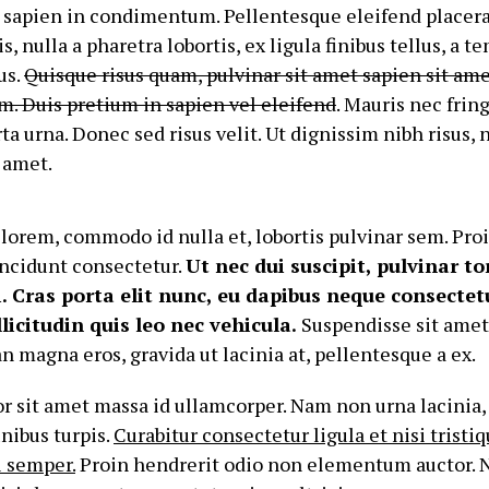
t sapien in condimentum. Pellentesque eleifend placera
s, nulla a pharetra lobortis, ex ligula finibus tellus, a t
us.
Quisque risus quam, pulvinar sit amet sapien sit ame
. Duis pretium in sapien vel eleifend
. Mauris nec fring
ta urna. Donec sed risus velit. Ut dignissim nibh risus, 
t amet.
lorem, commodo id nulla et, lobortis pulvinar sem. Proin
ncidunt consectetur.
Ut nec dui suscipit, pulvinar to
i. Cras porta elit nunc, eu dapibus neque consectet
icitudin quis leo nec vehicula.
Suspendisse sit amet 
n magna eros, gravida ut lacinia at, pellentesque a ex.
 sit amet massa id ullamcorper. Nam non urna lacinia
inibus turpis.
Curabitur consectetur ligula et nisi tristiq
i semper.
Proin hendrerit odio non elementum auctor. 