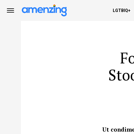
LGTBIQ+
F
Sto
Ut condime