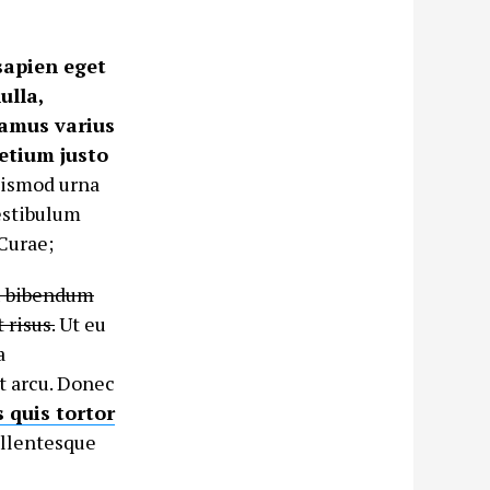
sapien eget
ulla,
vamus varius
etium justo
uismod urna
estibulum
 Curae;
eu bibendum
 risus.
Ut eu
a
t arcu. Donec
s quis tortor
Pellentesque