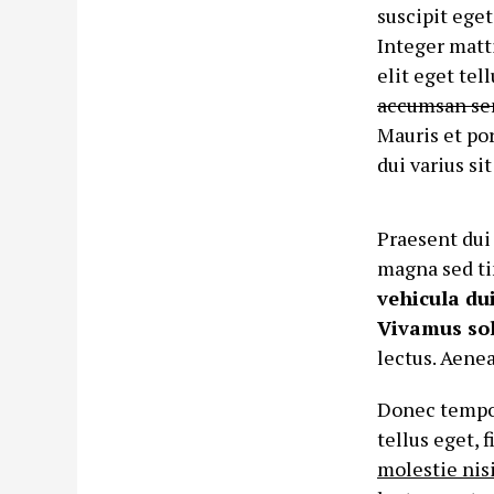
suscipit ege
Integer matti
elit eget tell
accumsan sem
Mauris et por
dui varius si
Praesent dui 
magna sed ti
vehicula du
Vivamus soll
lectus. Aenea
Donec tempor
tellus eget, f
molestie nis