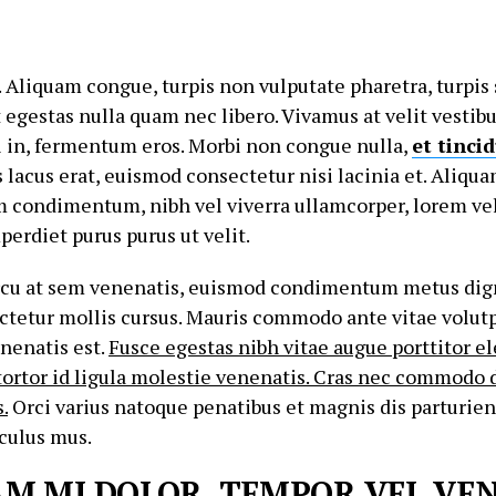
i. Aliquam congue, turpis non vulputate pharetra, turpi
t egestas nulla quam nec libero. Vivamus at velit vestib
l in, fermentum eros. Morbi non congue nulla,
et tinci
lacus erat, euismod consectetur nisi lacinia et. Aliqua
m condimentum, nibh vel viverra ullamcorper, lorem vel
perdiet purus purus ut velit.
rcu at sem venenatis, euismod condimentum metus dig
tetur mollis cursus. Mauris commodo ante vitae volutp
nenatis est.
Fusce egestas nibh vitae augue porttitor 
tortor id ligula molestie venenatis. Cras nec commodo d
.
Orci varius natoque penatibus et magnis dis parturie
iculus mus.
M MI DOLOR, TEMPOR VEL VE