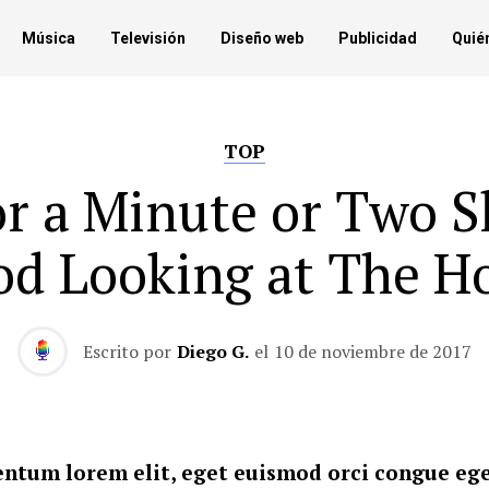
Música
Televisión
Diseño web
Publicidad
Quié
TOP
or a Minute or Two S
od Looking at The H
Escrito por
Diego G.
el
10 de noviembre de 2017
ntum lorem elit, eget euismod orci congue ege