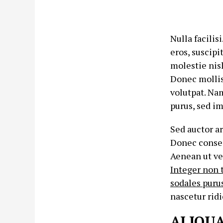
Nulla facilis
eros, suscipi
molestie nis
Donec mollis 
volutpat. Na
purus, sed im
Sed auctor a
Donec consec
Aenean ut ve
Integer non 
sodales purus
nascetur rid
ALIQUA