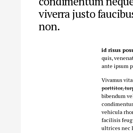
condimentum neque
viverra justo faucibu
non.
id risus pos
quis, venena
ante ipsum pr
Vivamus vita
porttitor, tu
bibendum veli
condimentum,
vehicula rho
facilisis feu
ultrices nec 