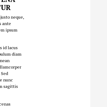
TUR
 justo neque,
s ante
orem ipsum
s id lacus
tibulum diam
enean
ullamcorper
. Sed
ue nunc
m sagittis
ecenas