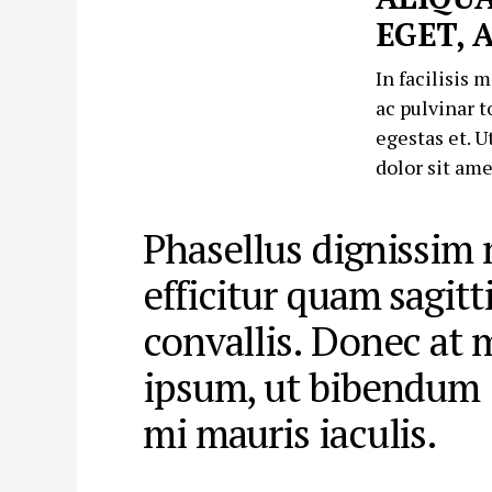
EGET, 
In facilisis 
ac pulvinar t
egestas et. U
dolor sit ame
Phasellus dignissim 
efficitur quam sagitt
convallis. Donec at 
ipsum, ut bibendum
mi mauris iaculis.