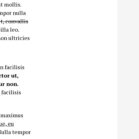
t mollis.
empor nulla
t, convallis
illa leo.
non ultricies
 facilisis
rtor ut,
ur non.
facilisis
, maximus
ue, eu
Nulla tempor