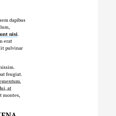
s sem dapibus
ulum,
dunt nisi
.
m erat
it pulvinar
nissim.
at feugiat.
elementum.
ui, at
nt montes,
NENA