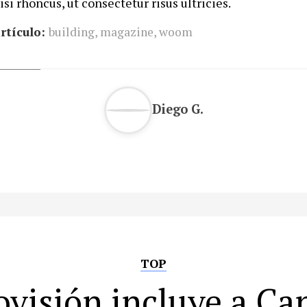
isi rhoncus, ut consectetur risus ultricies.
rtículo:
building
,
magazine
,
woom
Diego G.
TOP
ovisión incluye a Ca