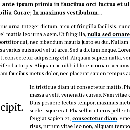
ante ipsum primis in faucibus orci luctus et ul
bilia Curae; In maximus vestibulum…
us urna. Integer dictum, arcu et fringilla facilisis, nu
vel mattis leo urna a sem. Ut fringilla,
nulla sed ornare
orttitor dui, nec bibendum mauris justo eu dui. Nullam 
a varius euismod vel ut arcu. Sed a dictum neque.
Lore
t, consectetur adipiscing elit.
Aliquam sapien nulla, ve
eleifend a turpis. Aliquam ac nibh id lorem ornare accu
iam faucibus metus dolor, nec placerat sapien tempus ac
In tristique diam ut consectetur mattis. Ph
massa a velit venenatis cursus. Nam vitae 
Duis posuere lectus tempor, maximus metu
ipit.
scelerisque erat. Phasellus et eros pellent
feugiat sapien et,
consectetur diam
. Pra
risus, rutrum vitae leo non, aliquam tempor