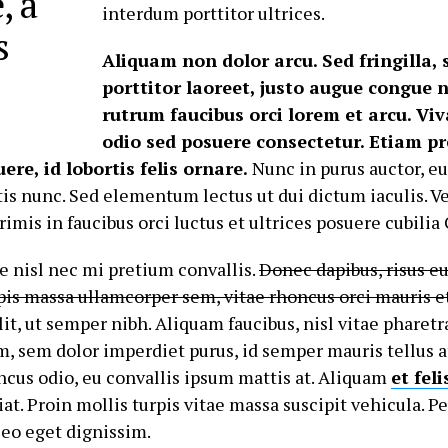
, a
interdum porttitor ultrices.
s
Aliquam non dolor arcu. Sed fringilla, 
porttitor laoreet, justo augue congue n
rutrum faucibus orci lorem et arcu. Vi
odio sed posuere consectetur. Etiam pr
uere, id lobortis felis ornare.
Nunc in purus auctor, e
tis nunc. Sed elementum lectus ut dui dictum iaculis. V
imis in faucibus orci luctus et ultrices posuere cubilia
e nisl nec mi pretium convallis.
Donec dapibus, risus 
rpis massa ullamcorper sem, vitae rhoncus orci mauris et
t, ut semper nibh. Aliquam faucibus, nisl vitae pharetr
 sem dolor imperdiet purus, id semper mauris tellus a
ncus odio, eu convallis ipsum mattis at. Aliquam
et feli
giat. Proin mollis turpis vitae massa suscipit vehicula. 
leo eget dignissim.