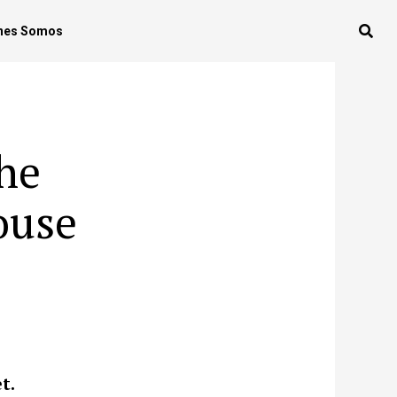
nes Somos
he
ouse
t.