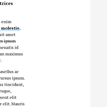
trices
nc enim
 molestie
,
sit amet
m ipsum
nenatis id
msan maximus
.
asellus ac
cursus ipsum.
s tincidunt,
esque,
esent elit
 elit. Mauris