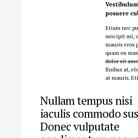
Vestibulum 
posuere cu
Etiam nec pur
suscipit mi, 
mauris eros p
quam eu mass
dolor sit ame
finibus at, 
at mauris. Et
Nullam tempus nisi
iaculis commodo susc
Donec vulputate