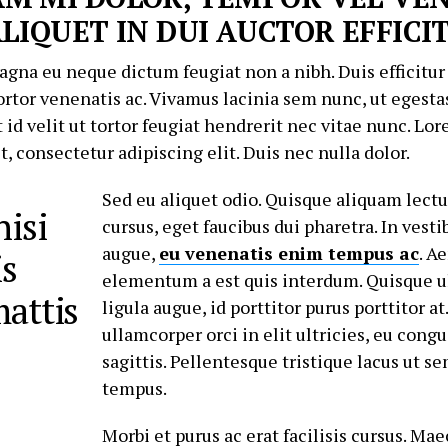
ALIQUET IN DUI AUCTOR EFFICI
magna eu neque dictum feugiat non a nibh. Duis efficitur
ortor venenatis ac. Vivamus lacinia sem nunc, ut egesta
t id velit ut tortor feugiat hendrerit nec vitae nunc. L
t, consectetur adipiscing elit. Duis nec nulla dolor.
Sed eu aliquet odio. Quisque aliquam lectu
nisi
cursus, eget faucibus dui pharetra. In ves
augue,
eu venenatis enim tempus ac
. A
is
elementum a est quis interdum. Quisque 
mattis
ligula augue, id porttitor purus porttitor at
ullamcorper orci in elit ultricies, eu cong
sagittis. Pellentesque tristique lacus ut se
tempus.
Morbi et purus ac erat facilisis cursus. Ma