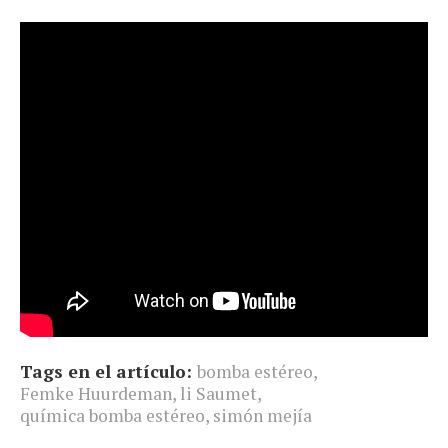
Tags en el artículo:
bomba estéreo
,
Femke Huurdeman
,
li Saumet
,
química bomba estéreo
,
simón mejía