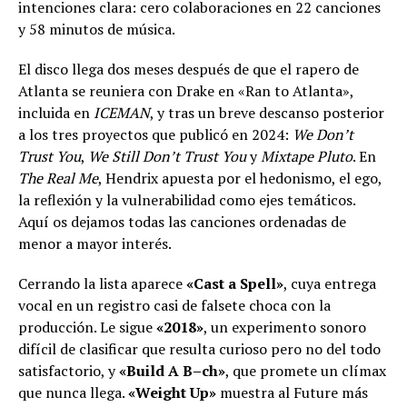
intenciones clara: cero colaboraciones en 22 canciones
y 58 minutos de música.
El disco llega dos meses después de que el rapero de
Atlanta se reuniera con Drake en «Ran to Atlanta»,
incluida en
ICEMAN
, y tras un breve descanso posterior
a los tres proyectos que publicó en 2024:
We Don’t
Trust You
,
We Still Don’t Trust You
y
Mixtape Pluto
. En
The Real Me
, Hendrix apuesta por el hedonismo, el ego,
la reflexión y la vulnerabilidad como ejes temáticos.
Aquí os dejamos todas las canciones ordenadas de
menor a mayor interés.
Cerrando la lista aparece
«Cast a Spell»
, cuya entrega
vocal en un registro casi de falsete choca con la
producción. Le sigue
«2018»
, un experimento sonoro
difícil de clasificar que resulta curioso pero no del todo
satisfactorio, y
«Build A B–ch»
, que promete un clímax
que nunca llega.
«Weight Up»
muestra al Future más