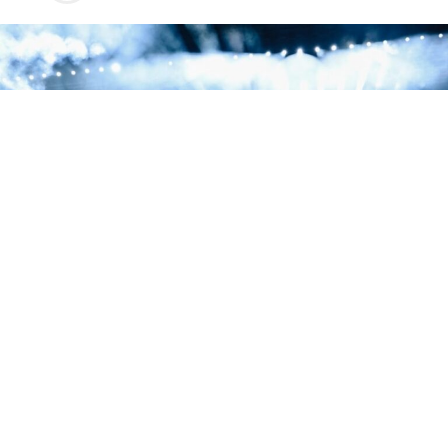
La segunda noche de la residencia de Jay-Z en el Yankee Stadium estuvo dedicada
a 'The Blueprint', con Eminem, Slick Rick y Pharrell como invitados.
La segunda noche de la residencia de tres días de Jay-Z
en el Yankee Stadium fue una declaración de
intenciones. El rapero de Brooklyn eligió este concierto