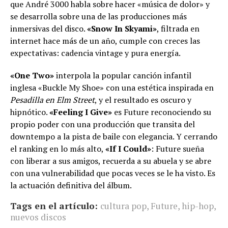
que André 3000 habla sobre hacer «música de dolor» y
se desarrolla sobre una de las producciones más
inmersivas del disco.
«Snow In Skyami»
, filtrada en
internet hace más de un año, cumple con creces las
expectativas: cadencia vintage y pura energía.
«One Two»
interpola la popular canción infantil
inglesa «Buckle My Shoe» con una estética inspirada en
Pesadilla en Elm Street
, y el resultado es oscuro y
hipnótico.
«Feeling I Give»
es Future reconociendo su
propio poder con una producción que transita del
downtempo a la pista de baile con elegancia. Y cerrando
el ranking en lo más alto,
«If I Could»
: Future sueña
con liberar a sus amigos, recuerda a su abuela y se abre
con una vulnerabilidad que pocas veces se le ha visto. Es
la actuación definitiva del álbum.
Tags en el artículo:
cultura pop
,
Future
,
hip-hop
,
nuevos discos