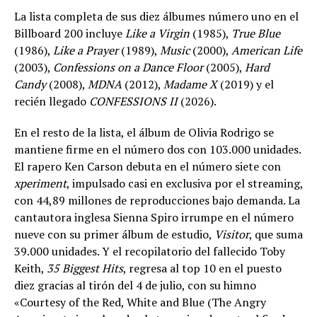
La lista completa de sus diez álbumes número uno en el
Billboard 200 incluye
Like a Virgin
(1985),
True Blue
(1986),
Like a Prayer
(1989),
Music
(2000),
American Life
(2003),
Confessions on a Dance Floor
(2005),
Hard
Candy
(2008),
MDNA
(2012),
Madame X
(2019) y el
recién llegado
CONFESSIONS II
(2026).
En el resto de la lista, el álbum de Olivia Rodrigo se
mantiene firme en el número dos con 103.000 unidades.
El rapero Ken Carson debuta en el número siete con
xperiment
, impulsado casi en exclusiva por el streaming,
con 44,89 millones de reproducciones bajo demanda. La
cantautora inglesa Sienna Spiro irrumpe en el número
nueve con su primer álbum de estudio,
Visitor
, que suma
39.000 unidades. Y el recopilatorio del fallecido Toby
Keith,
35 Biggest Hits
, regresa al top 10 en el puesto
diez gracias al tirón del 4 de julio, con su himno
«Courtesy of the Red, White and Blue (The Angry