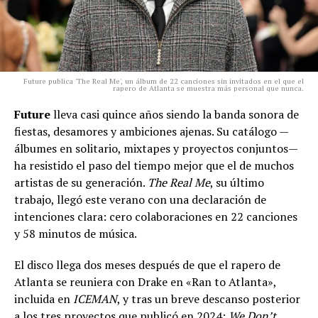
Future publica 'The Real Me', un álbum de 22 canciones sin invitados en el que el
rapero de Atlanta se muestra más personal que nunca.
Future
lleva casi quince años siendo la banda sonora de
fiestas, desamores y ambiciones ajenas. Su catálogo —
álbumes en solitario, mixtapes y proyectos conjuntos—
ha resistido el paso del tiempo mejor que el de muchos
artistas de su generación.
The Real Me
, su último
trabajo, llegó este verano con una declaración de
intenciones clara: cero colaboraciones en 22 canciones
y 58 minutos de música.
El disco llega dos meses después de que el rapero de
Atlanta se reuniera con Drake en «Ran to Atlanta»,
incluida en
ICEMAN
, y tras un breve descanso posterior
a los tres proyectos que publicó en 2024:
We Don’t