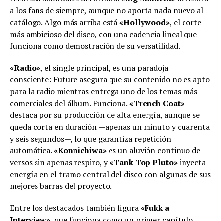
a los fans de siempre, aunque no aporta nada nuevo al
catálogo. Algo más arriba está
«Hollywood»
, el corte
más ambicioso del disco, con una cadencia lineal que
funciona como demostración de su versatilidad.
«Radio»
, el single principal, es una paradoja
consciente: Future asegura que su contenido no es apto
para la radio mientras entrega uno de los temas más
comerciales del álbum. Funciona.
«Trench Coat»
destaca por su producción de alta energía, aunque se
queda corta en duración —apenas un minuto y cuarenta
y seis segundos—, lo que garantiza repetición
automática.
«Konnichiwa»
es un aluvión continuo de
versos sin apenas respiro, y
«Tank Top Pluto»
inyecta
energía en el tramo central del disco con algunas de sus
mejores barras del proyecto.
Entre los destacados también figura
«Fukk a
Interview»
, que funciona como un primer capítulo