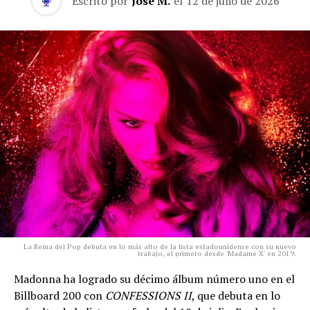
Escrito por
José M.
el
12 de julio de 2026
La Reina del Pop debuta en lo más alto de la lista estadounidense con su nuevo
trabajo, el primero desde 'Madame X' en 2019.
Madonna ha logrado su décimo álbum número uno en el
Billboard 200 con
CONFESSIONS II
, que debuta en lo