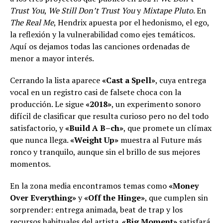
Trust You
,
We Still Don’t Trust You
y
Mixtape Pluto
. En
The Real Me
, Hendrix apuesta por el hedonismo, el ego,
la reflexión y la vulnerabilidad como ejes temáticos.
Aquí os dejamos todas las canciones ordenadas de
menor a mayor interés.
Cerrando la lista aparece
«Cast a Spell»
, cuya entrega
vocal en un registro casi de falsete choca con la
producción. Le sigue
«2018»
, un experimento sonoro
difícil de clasificar que resulta curioso pero no del todo
satisfactorio, y
«Build A B–ch»
, que promete un clímax
que nunca llega.
«Weight Up»
muestra al Future más
ronco y tranquilo, aunque sin el brillo de sus mejores
momentos.
En la zona media encontramos temas como
«Money
Over Everything»
y
«Off the Hinge»
, que cumplen sin
sorprender: entrega animada, beat de trap y los
recursos habituales del artista.
«Big Moment»
satisfará