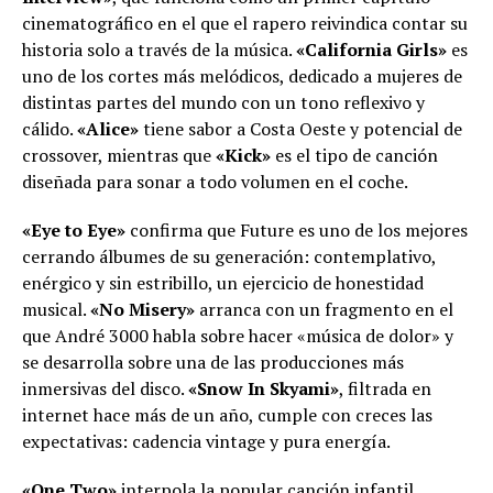
cinematográfico en el que el rapero reivindica contar su
historia solo a través de la música.
«California Girls»
es
uno de los cortes más melódicos, dedicado a mujeres de
distintas partes del mundo con un tono reflexivo y
cálido.
«Alice»
tiene sabor a Costa Oeste y potencial de
crossover, mientras que
«Kick»
es el tipo de canción
diseñada para sonar a todo volumen en el coche.
«Eye to Eye»
confirma que Future es uno de los mejores
cerrando álbumes de su generación: contemplativo,
enérgico y sin estribillo, un ejercicio de honestidad
musical.
«No Misery»
arranca con un fragmento en el
que André 3000 habla sobre hacer «música de dolor» y
se desarrolla sobre una de las producciones más
inmersivas del disco.
«Snow In Skyami»
, filtrada en
internet hace más de un año, cumple con creces las
expectativas: cadencia vintage y pura energía.
«One Two»
interpola la popular canción infantil