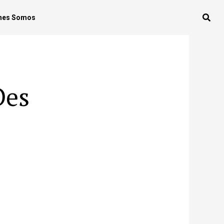
nes Somos
Des