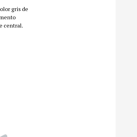
lor gris de
imento
e central.