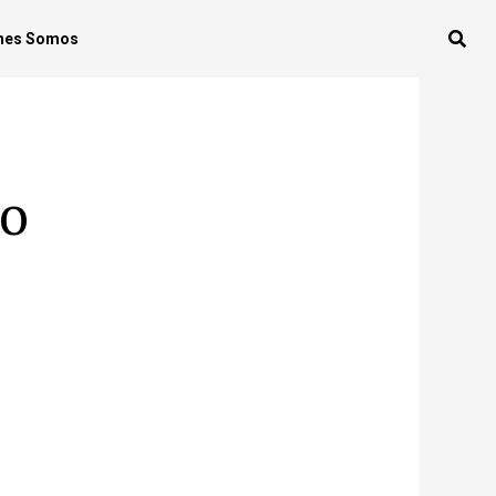
nes Somos
no