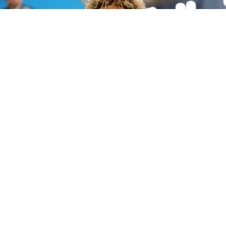
Future publica 'The Real Me', un álbum de 22 canciones sin invitados en el que el
rapero de Atlanta se muestra más personal que nunca.
Future
lleva casi quince años siendo la banda sonora de
fiestas, desamores y ambiciones ajenas. Su catálogo —
álbumes en solitario, mixtapes y proyectos conjuntos—
ha resistido el paso del tiempo mejor que el de muchos
artistas de su generación.
The Real Me
, su último
trabajo, llegó este verano con una declaración de