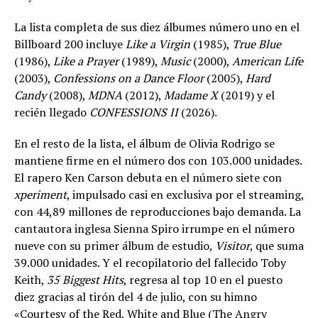
La lista completa de sus diez álbumes número uno en el
Billboard 200 incluye
Like a Virgin
(1985),
True Blue
(1986),
Like a Prayer
(1989),
Music
(2000),
American Life
(2003),
Confessions on a Dance Floor
(2005),
Hard
Candy
(2008),
MDNA
(2012),
Madame X
(2019) y el
recién llegado
CONFESSIONS II
(2026).
En el resto de la lista, el álbum de Olivia Rodrigo se
mantiene firme en el número dos con 103.000 unidades.
El rapero Ken Carson debuta en el número siete con
xperiment
, impulsado casi en exclusiva por el streaming,
con 44,89 millones de reproducciones bajo demanda. La
cantautora inglesa Sienna Spiro irrumpe en el número
nueve con su primer álbum de estudio,
Visitor
, que suma
39.000 unidades. Y el recopilatorio del fallecido Toby
Keith,
35 Biggest Hits
, regresa al top 10 en el puesto
diez gracias al tirón del 4 de julio, con su himno
«Courtesy of the Red, White and Blue (The Angry