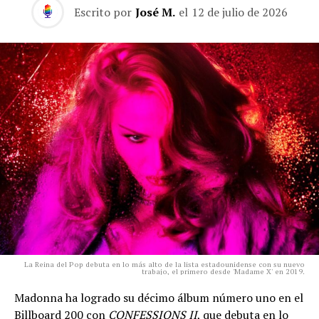
Escrito por
José M.
el
12 de julio de 2026
La Reina del Pop debuta en lo más alto de la lista estadounidense con su nuevo
trabajo, el primero desde 'Madame X' en 2019.
Madonna ha logrado su décimo álbum número uno en el
Billboard 200 con
CONFESSIONS II
, que debuta en lo